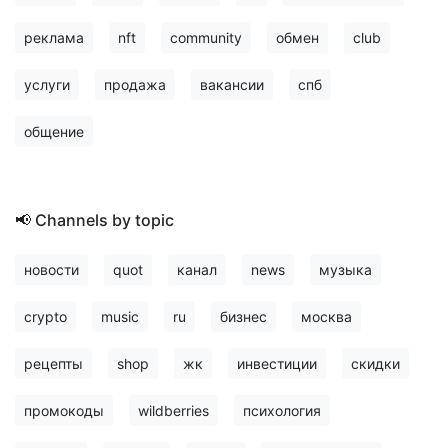
реклама
nft
community
обмен
club
услуги
продажа
вакансии
спб
общение
📢 Channels by topic
новости
quot
канал
news
музыка
crypto
music
ru
бизнес
москва
рецепты
shop
жк
инвестиции
скидки
промокоды
wildberries
психология