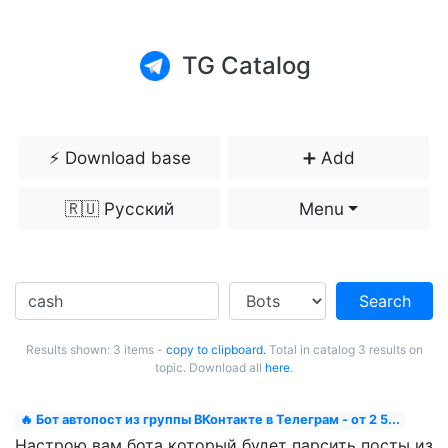
TG Catalog
⚡️ Download base
➕ Add
🇷🇺 Русский
Menu
Search
Results shown: 3 items -
copy to clipboard.
Total in catalog 3 results on
topic. Download all
here
.
🔥 Бот автопост из группы ВКонтакте в Телеграм - от 2 5...
Настрою вам бота который будет парсить посты из