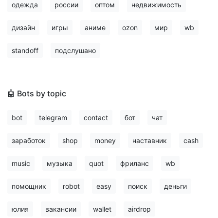
одежда
россии
оптом
недвижимость
дизайн
игры
аниме
ozon
мир
wb
standoff
подслушано
🤖 Bots by topic
bot
telegram
contact
бот
чат
заработок
shop
money
наставник
cash
music
музыка
quot
фриланс
wb
помощник
robot
easy
поиск
деньги
юлия
вакансии
wallet
airdrop