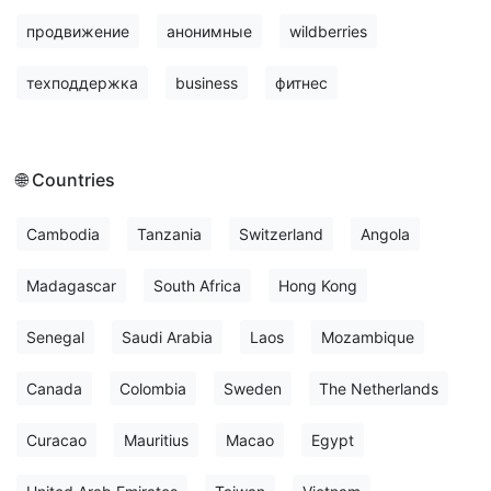
продвижение
анонимные
wildberries
техподдержка
business
фитнес
🌐 Countries
Cambodia
Tanzania
Switzerland
Angola
Madagascar
South Africa
Hong Kong
Senegal
Saudi Arabia
Laos
Mozambique
Canada
Colombia
Sweden
The Netherlands
Curacao
Mauritius
Macao
Egypt