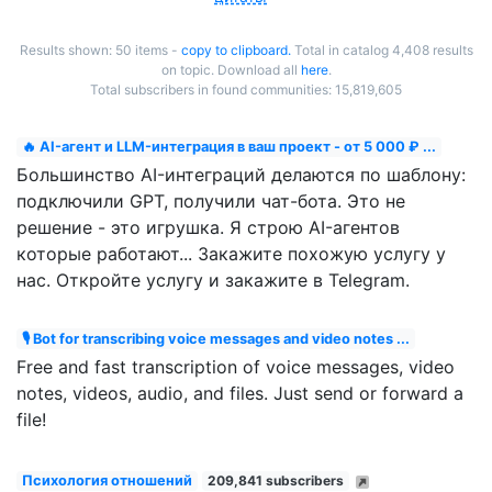
Results shown: 50 items -
copy to clipboard.
Total in catalog 4,408 results
on topic. Download all
here
.
Total subscribers in found communities: 15,819,605
🔥 AI-агент и LLM-интеграция в ваш проект - от 5 000 ₽ ...
Большинство AI-интеграций делаются по шаблону:
подключили GPT, получили чат-бота. Это не
решение - это игрушка. Я строю AI-агентов
которые работают... Закажите похожую услугу у
нас. Откройте услугу и закажите в Telegram.
🎙 Bot for transcribing voice messages and video notes ...
Free and fast transcription of voice messages, video
notes, videos, audio, and files. Just send or forward a
file!
Психология отношений
209,841 subscribers