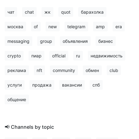
чат
chat
жк
quot
барахолка
москва
of
new
telegram
amp
era
messaging
group
объявления
бизнес
crypto
пиар
official
ru
недвижимость
реклама
nft
community
обмен
club
услуги
продажа
вакансии
спб
общение
📢 Channels by topic