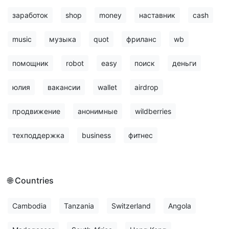
заработок
shop
money
наставник
cash
music
музыка
quot
фриланс
wb
помощник
robot
easy
поиск
деньги
юлия
вакансии
wallet
airdrop
продвижение
анонимные
wildberries
техподдержка
business
фитнес
🌐 Countries
Cambodia
Tanzania
Switzerland
Angola