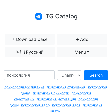
TG Catalog
⚡️ Download base
➕ Add
🇷🇺 Русский
Menu
Search
психология воспитание
психология отношения
психология
денег
психология личности
психология
счастливых
психология мотивация
психология
души
психология таро
психология твоя
психология
цитаты