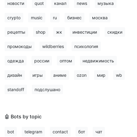
новости
quot
канал
news
музыка
crypto
music
ru
бизнес
москва
рецепты
shop
жк
инвестиции
скидки
промокоды
wildberries
психология
одежда
россии
оптом
недвижимость
дизайн
игры
аниме
ozon
мир
wb
standoff
подслушано
🤖 Bots by topic
bot
telegram
contact
бот
чат