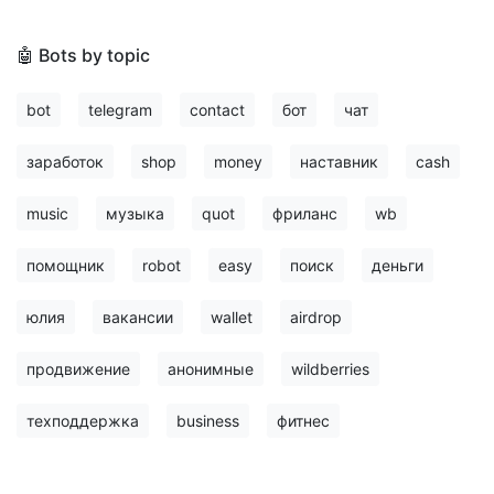
🤖 Bots by topic
bot
telegram
contact
бот
чат
заработок
shop
money
наставник
cash
music
музыка
quot
фриланс
wb
помощник
robot
easy
поиск
деньги
юлия
вакансии
wallet
airdrop
продвижение
анонимные
wildberries
техподдержка
business
фитнес