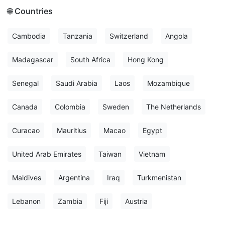
🌐 Countries
Cambodia
Tanzania
Switzerland
Angola
Madagascar
South Africa
Hong Kong
Senegal
Saudi Arabia
Laos
Mozambique
Canada
Colombia
Sweden
The Netherlands
Curacao
Mauritius
Macao
Egypt
United Arab Emirates
Taiwan
Vietnam
Maldives
Argentina
Iraq
Turkmenistan
Lebanon
Zambia
Fiji
Austria