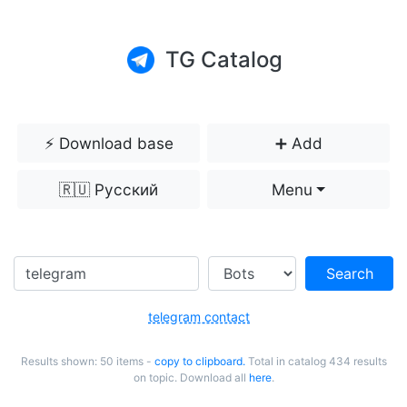
TG Catalog
⚡️ Download base
➕ Add
🇷🇺 Русский
Menu
Search
telegram contact
Results shown: 50 items -
copy to clipboard.
Total in catalog 434 results
on topic. Download all
here
.