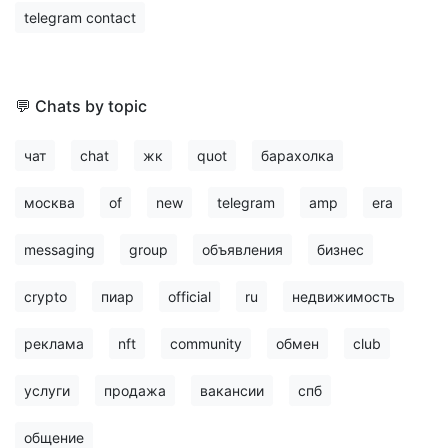
telegram contact
💬 Chats by topic
чат
chat
жк
quot
барахолка
москва
of
new
telegram
amp
era
messaging
group
объявления
бизнес
crypto
пиар
official
ru
недвижимость
реклама
nft
community
обмен
club
услуги
продажа
вакансии
спб
общение