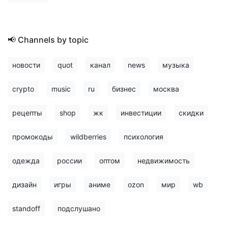
📢 Channels by topic
новости
quot
канал
news
музыка
crypto
music
ru
бизнес
москва
рецепты
shop
жк
инвестиции
скидки
промокоды
wildberries
психология
одежда
россии
оптом
недвижимость
дизайн
игры
аниме
ozon
мир
wb
standoff
подслушано