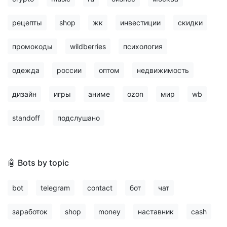
рецепты
shop
жк
инвестиции
скидки
промокоды
wildberries
психология
одежда
россии
оптом
недвижимость
дизайн
игры
аниме
ozon
мир
wb
standoff
подслушано
🤖 Bots by topic
bot
telegram
contact
бот
чат
заработок
shop
money
наставник
cash