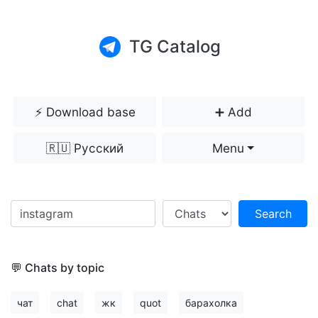
TG Catalog
⚡️ Download base
➕ Add
🇷🇺 Русский
Menu
Search
💬 Chats by topic
чат
chat
жк
quot
барахолка