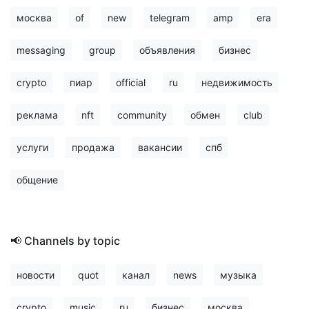
москва
of
new
telegram
amp
era
messaging
group
объявления
бизнес
crypto
пиар
official
ru
недвижимость
реклама
nft
community
обмен
club
услуги
продажа
вакансии
спб
общение
📢 Channels by topic
новости
quot
канал
news
музыка
crypto
music
ru
бизнес
москва