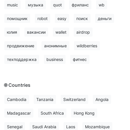
music
музыка
quot
фриланс
wb
помощник
robot
easy
поиск
деньги
юлия
вакансии
wallet
airdrop
продвижение
анонимные
wildberries
техподдержка
business
фитнес
🌐 Countries
Cambodia
Tanzania
Switzerland
Angola
Madagascar
South Africa
Hong Kong
Senegal
Saudi Arabia
Laos
Mozambique