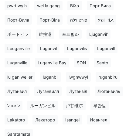
pwrt wylh
wei la gang
Βίλα
Порт Вила
Порт-Вила
Порт-Віла
פורט וילה
ፖርት ቪላ
ポートビラ
維拉港
포트빌라
Ljuganvil'
Louganville
Luganvil
Luganvilis
Luganvill
Luganville
Luganville Bay
SON
Santo
lu gan wei er
luganbil
lwgnwwyl
ruganbiru
Луганвил
Луганвилл
Луганвіл
Люганвиль
לוגנוויל
ルーガンビル
卢甘维尔
루간빌
Lakatoro
Лакаторо
Isangel
Исангел
Saratamata