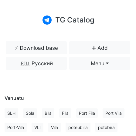
TG Catalog
⚡️ Download base
➕ Add
🇷🇺 Русский
Menu
Vanuatu
SLH
Sola
Bila
Fila
Port Fila
Port Vila
Port-Vila
VLI
Vila
poteubilla
potobira