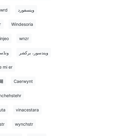
fwrd
وینسفورد
r
Windesoria
injeo
wnzr
ویندسور، برکشر
ونڈسر
 mi er
爾
Caerwynt
nchehstehr
uta
vinacestara
tr
wynchstr