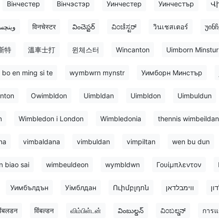
Вінчестер
Вінчэстэр
Уинчестер
Уинчестър
Վ
وینچس
विनचेस्टर
వించెస్టర్
ವಿಂಚೆಸ್ಟರ್
วินเชสเตอร์
უინ
斯特
溫車士打
윈체스터
Wincanton
Uimborn Minstur
bo en ming si te
wymbwrn mynstr
Уимборн Минстър
nton
Owimbldon
Uimbldan
Uimbldon
Uimbuldun
n
Wimbledon i London
Wimbledonia
thennis wimbeildan
na
vimbaldana
vimbuldan
vimpiltan
wen bu dun
 biao sai
wimbeuldeon
wymbldwn
Γουίμπλεντον
Уимбълдън
Уімблдан
Ուիմբլդոն
ווימבלדאן
ון
िंबलडन
विंबल्डन
விம்பிள்டன்
వింబుల్డన్
ವಿಂಬಲ್ಡನ್‌
การแข