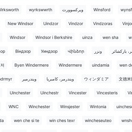
irksworth
wyrkswwrth
ویرکسوورث
Winsford
wyns
New Windsor
Uindzor
Vindzor
Vindzoras
Vinjo
Windsor
Windsor i Berkshire
uinza
wen sha
w
зор
Віндзор
Уиндзор
Վինձոր
ونزر
، بارکشائر
윈저
Byen Windermere
Windermere
uindamia
wen de
drmyr
ويندرمير
ویندرمر، کامبریا
ウィンダミア
文德米
Uinchester
Uinchestr
Vincester
Vincesteris
Vi
WNC
Winchester
Winsjester
Wintonia
uinches
da
wen che si te
win ches texr
wincheseuteo
wnshs