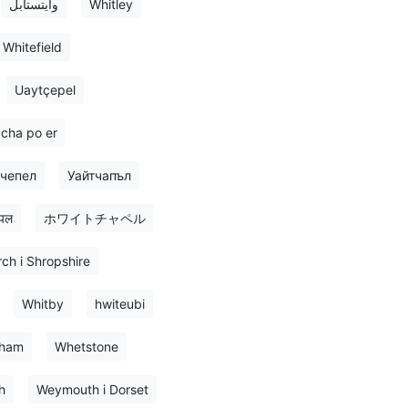
وايتستابل
Whitley
Whitefield
Uaytçepel
 cha po er
тчепел
Уайтчапъл
ैपल
ホワイトチャペル
ch i Shropshire
Whitby
hwiteubi
ham
Whetstone
h
Weymouth i Dorset