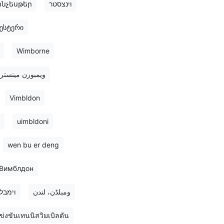
ինչեսթեր
וינצסטר
ჩესტერი
Wimborne
ویمبورن مینستر
Vimbldon
uimbldoni
wen bu er deng
Вимблдон
ومبلڈن، لندن
וימבלד
่งขันเทนนิสวิมเบิลดัน