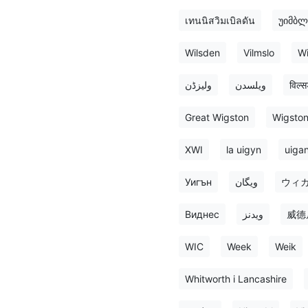
เทนนิสวิมเบิลดัน
უიმბ
Wilsden
Vilmslo
Wi
ولیزڈن
ویلسدن
विल्
Great Wigston
Wigsto
XWI
la uigyn
uiga
Уигън
ویگان
ウィ
Виднес
ویدنز
威德
WIC
Week
Weik
Whitworth i Lancashire