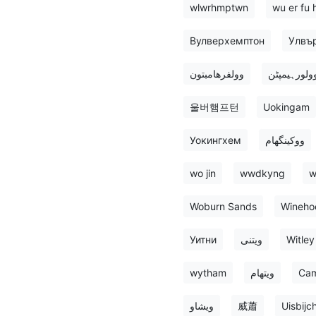
wlwrhmptwn
wu er fu 
Вулверхемптон
Улвъ
ولورہیمپٹن
وولفرهامبتون
울버햄프턴
Uokingam
Уокингхем
ووکینگهام
wo jin
wwdkyng
w
Woburn Sands
Wineho
Уитни
ویتنی
Witley
wytham
ویتهام
Cam
ویشاو
威蕭
Uisbijc