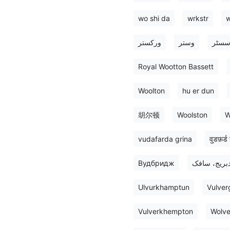
wo shi da
wrkstr
w
سسٹر
وستر
ورکستر
Royal Wootton Bassett
Woolton
hu er dun
胡尔顿
Woolston
W
vudafarda grina
वुडफ़र्ड 
Вудбридж
بریج، سافک
Ulvurkhamptun
Vulve
Vulverkhempton
Wolv