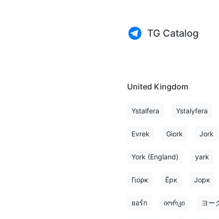
TG Catalog
United Kingdom
Ystalfera
Ystalyfera
Evrek
Giork
Jork
York (England)
yark
Γιορκ
Ёрк
Јорк
ยอร์ก
იორკი
ヨー