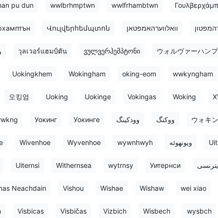
han pu dun
wwlbrhmptwn
wwlfrhambtwn
Γουλβερχάμπ
рхамптън
Վուլվերհեմպտոն
וואלווערהאמפטאן
רהמפטון
و
วุลเวอร์แฮมป์ตัน
ვულვერჰემპტონი
ウォルヴァーハンプ
Uokingkhem
Wokingham
oking-eom
wwkyngham
오킹엄
Uoking
Uokinge
Vokingas
Woking
X
wkng
Уокинг
Уокинге
وودکینگ
ووکنگ
ウォキ
e
Wivenhoe
Wyvenhoe
wywnhwyh
ویونهوئه
Uit
Uiternsi
Withernsea
wytrnsy
Уитернси
ترنسی
as Neachdain
Vishou
Wishae
Wishaw
wei xiao
h
Visbicas
Visbičas
Vizbich
Wisbech
wysbch