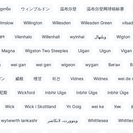
ლდონი
ウィンブルドン
温布尔登
温布尔登网球锦标赛
lmslow
Willington
Willesden
Willesden Green
vilsa
सडन
Vilenhalo
Willenhall
wylnhal
ویلنهال
Wigton
n Magna
Wigston Two Steeples
Uigan
Uigun
Vigan
n
wei gan
wei gen
wigeon
wygan
Виган
В
ガン
威根
维甘
위건
Vidnes
Widnes
wei de n
尼斯
Wickford
Inbhir Uige
Inbhir Ùige
Inbhir Úige
Wick
Wick i Skottland
Yn Ooig
wei ke
Уик
wytwwrth lankashr
ویتوورث، لانکاشر
Whittlesea
Whittle