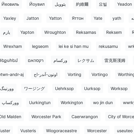
Йеовиль
Йоувил
یئوویل
約維爾
요빌
Yeadon
Yaxley
Jatton
Yatton
Яттон
Yate
yath
ه
یارم
Yapton
Wroughton
Reksamas
Reksem
Wrexham
legseom
lei ke si han mu
rekusamu
wr
Ռեքսհեմ
רקסהאם
ورکسام
レクサム
雷克斯漢姆
twn-andr-aj
اوتون-آندر-اج
Vorting
Vortingo
Worthin
وورتینگ
ワージング
Uehrksop
Uurksop
Worksop
وورکساپ
Uurkingtun
Workington
wo jin dun
wwrk
Old Malden
Worcester Park
Caerwrangon
City of Worce
uster
Vusteris
Wiogoraceastre
Worcester
useuteo