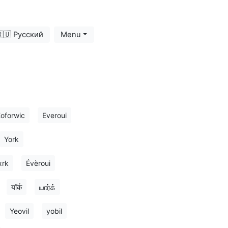
🇺 Русский
Menu
oforwic
Everoui
York
xrk
Évèroui
यॉर्क
யார்க்
Yeovil
yobil