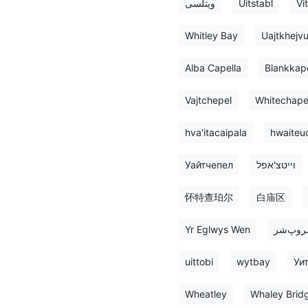
ویتلسی
Uitstabl
Vi
Whitley Bay
Uajtkhejv
Alba Capella
Blankkap
Vajtchepel
Whitechape
hva'itacaipala
hwaiteu
Уайтчепел
וייטצ'אפל
怀特查珀尔
白庙区
Yr Eglwys Wen
روپ‌شر
uittobi
wytbay
Уи
Wheatley
Whaley Brid