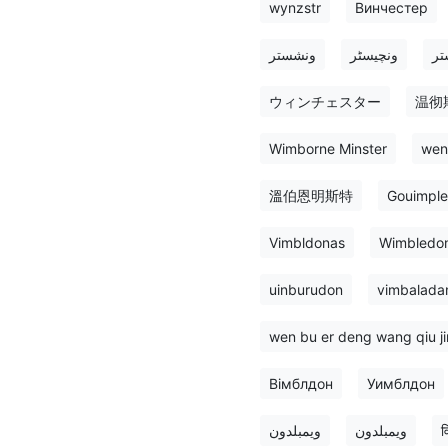
wynzstr
Винчестер
تر
ونچیسٹر
ونشستر
ウィンチェスター
温彻
Wimborne Minster
wen 
溫伯恩明斯特
Gouimple
Vimbldonas
Wimbledo
uinburudon
vimbalada
wen bu er deng wang qiu jin
Вімблдон
Уимблдон
ويمبلدون
ویمبلدون
व