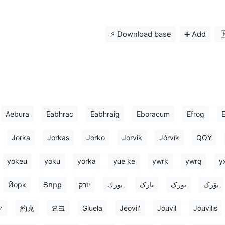
⚡️ Download base
➕ Add

Aebura
Eabhrac
Eabhraig
Eboracum
Efrog
E
Jorka
Jorkas
Jorko
Jorvik
Jórvík
QQY
yokeu
yoku
yorka
yue ke
ywrk
ywrq
y
Йорк
Յորք
יורק
يورك
یارک
یورک
یۆرک
ク
約克
요크
Giuela
Jeovil'
Jouvil
Jouvilis