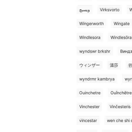
ویسبچ
Virksvorto
W
Wingerworth
Wingate
Windlesora
Windlesōra
wyndswr brkshr
Винд
ウィンザー
溫莎
wyndrmr kambrya
wyn
Ouinchetre
Ouînchêtre
Vinchester
Vinčesteris
vincestar
wen che shi 