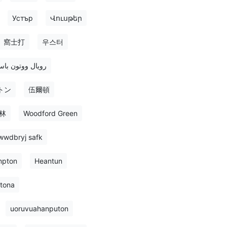
Устър
Վուսթեր
窩士打
우스터
رویال ووتون با
トン
伍爾頓
林
Woodford Green
wwdbryj safk
mpton
Heantun
tona
uoruvuahanputon