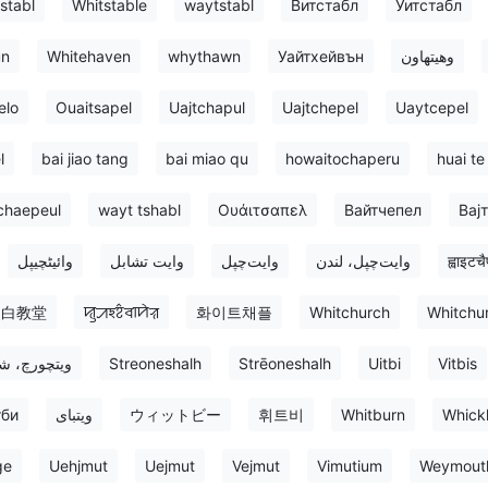
tstabl
Whitstable
waytstabl
Витстабл
Уитстабл
un
Whitehaven
whythawn
Уайтхейвън
وهیتهاون
elo
Ouaitsapel
Uajtchapul
Uajtchepel
Uaytcepel
l
bai jiao tang
bai miao qu
howaitochaperu
huai te
chaepeul
wayt tshabl
Ουάιτσαπελ
Вайтчепел
Вај
وائیٹچیپل
وايت تشابل
وایت‌چپل
وایت‌چپل، لندن
ह्वाइटच
白教堂
ꠢꠥꠀꠁꠐ꠆ꠌꠣꠙꠦꠟ
화이트채플
Whitchurch
Whitchur
ویتچورچ، ش
Streoneshalh
Strēoneshalh
Uitbi
Vitbis
тби
ویتبای
ウィットビー
휘트비
Whitburn
Whick
ge
Uehjmut
Uejmut
Vejmut
Vimutium
Weymout