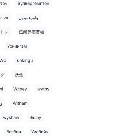
τον
Вулвергемптон
ولورهمپتون
וולב
トン
伍爾弗漢普頓
Уокингам
WO
uokingu
ング
沃金
ni
Witney
wytny
وی
Witham
wyshaw
Вішоу
Визбич
Уисбийч