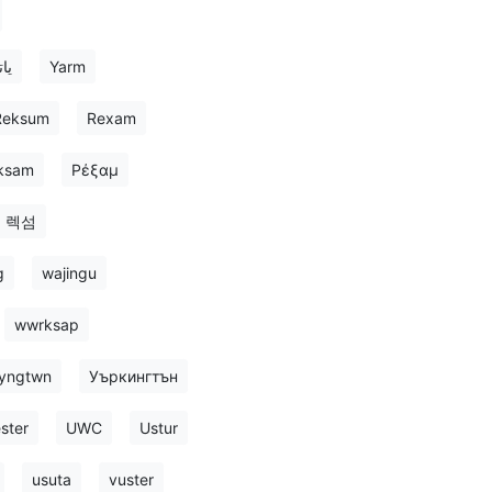
یات
Yarm
Reksum
Rexam
ksam
Ρέξαμ
렉섬
g
wajingu
wwrksap
yngtwn
Уъркингтън
ster
UWC
Ustur
usuta
vuster