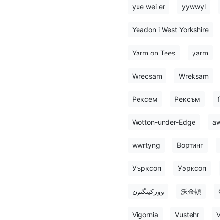
yue wei er
yywwyl
Yeadon i West Yorkshire
Yarm on Tees
yarm
Wrecsam
Wreksam
Рексем
Рексъм
Wotton-under-Edge
aw
wwrtyng
Вортинг
Уърксоп
Уэрксоп
وورکینگتون
沃金頓
Vigornia
Vustehr
V