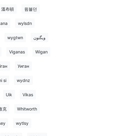
溫布頓
윔블던
dana
wylsdn
wygtwn
ویگتون
Viganas
Wigan
іган
Уиган
i si
wydnz
Uik
Vikas
維克
Whitworth
sey
wytlsy