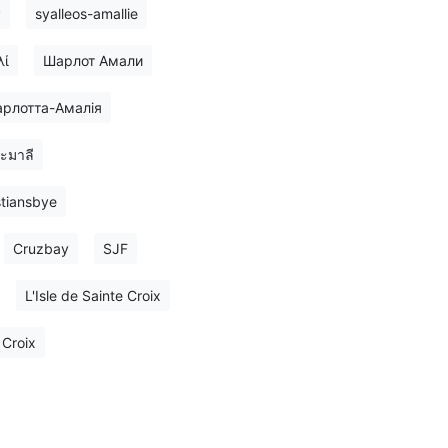
y
syalleos-amallie
λί
Шарлот Амали
рлотта-Амалія
ะมาลี
stiansbye
Cruzbay
SJF
L'Isle de Sainte Croix
 Croix