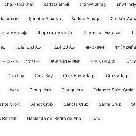
charlxttxa mali
sarlata ameli
sharlwt amaly
srlwt ʼmʼl
lotamalio
Şarlotta Amaliya
Šarlotė Amalija
Σαρλότ Αμα
лота Амалија
Шарлота-Амалія
Шарлотта-Амалия
Ша
شار
شارلوت أمالي
شارلٹ ایملی
शार्लट आमेली
ชาร์ลอตต์อ
ャーロット・アマリー
夏洛特阿马利亚
샬럿아말리에
Chri
Cruxbay
Cruz Bay
Cruz Bay Village
Cruz Village
Ayay
Cibuguiera
Cibuquiera
Eylandet Saint Croix
inte Croix
Sanct Croix
Sancta Crux
Santa Cruz
St
s Retreat
Hacienda del Retiro de Ana
Tutu