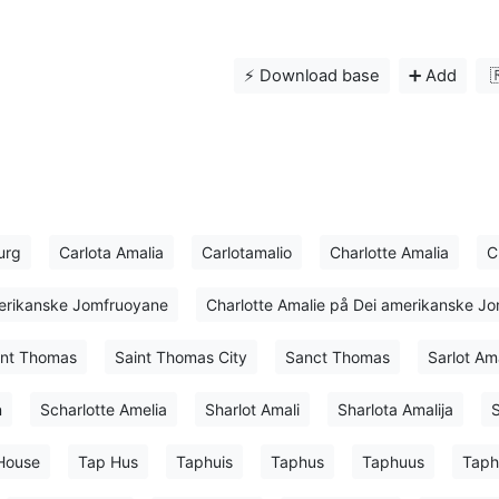
⚡️ Download base
➕ Add

urg
Carlota Amalia
Carlotamalio
Charlotte Amalia
C
merikanske Jomfruoyane
Charlotte Amalie på Dei amerikanske J
int Thomas
Saint Thomas City
Sanct Thomas
Sarlot Ama
n
Scharlotte Amelia
Sharlot Amali
Sharlota Amalija
S
House
Tap Hus
Taphuis
Taphus
Taphuus
Taph