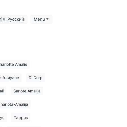
🇺 Русский
Menu
harlotte Amalie
omfruøyane
Di Dorp
li
Sarlote Amalija
harlota-Amalija
ys
Tappus