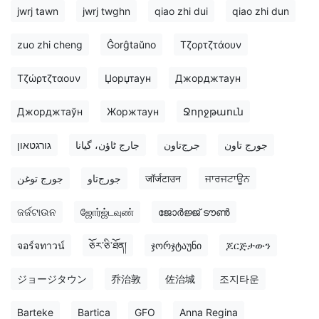
jwrj tawn
jwrj twghn
qiao zhi dui
qiao zhi dun
zuo zhi cheng
Ĝorĝtaŭno
Τζορτζτάουν
Τζώρτζταουν
Џорџтаун
Джорджтаун
Джорджтаўн
Жоржтаун
Ջորջթաուն
جورج تاون
جرج‌تاون
جارج ٹاؤن، گیانا
גורגטאון
جورج توغن
جورج‌تاو
जॉर्जटाउन
ਜਾਰਜਟਾਊਨ
ଜର୍ଜଟାଉନ
ஜோர்ஜ்டவுண்
ജോർജ്ജ് ടൗൺ
จอร์จทาวน์
ཅོར་ཅི་ཐོན།
ჯორჯტაუნი
ጆርጅታውን
ジョージタウン
乔治敦
佐治城
조지타운
Barteke
Bartica
GFO
Anna Regina