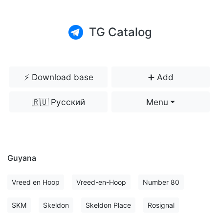
TG Catalog
⚡️ Download base
➕ Add
🇷🇺 Русский
Menu
Guyana
Vreed en Hoop
Vreed-en-Hoop
Number 80
SKM
Skeldon
Skeldon Place
Rosignal