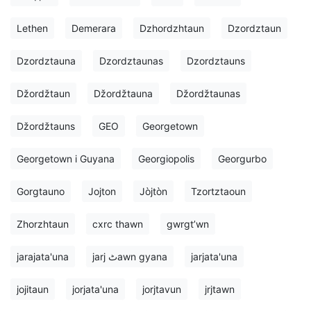
Lethen
Demerara
Dzhordzhtaun
Dzordztaun
Dzordztauna
Dzordztaunas
Dzordztauns
Džordžtaun
Džordžtauna
Džordžtaunas
Džordžtauns
GEO
Georgetown
Georgetown i Guyana
Georgiopolis
Georgurbo
Gorgtauno
Jojton
Jòjtòn
Tzortztaoun
Zhorzhtaun
cxrc thawn
gwrgtʼwn
jarajata'una
jarj ٹawn gyana
jarjata'una
jojitaun
jorjata'una
jorjtavun
jrj‌tawn