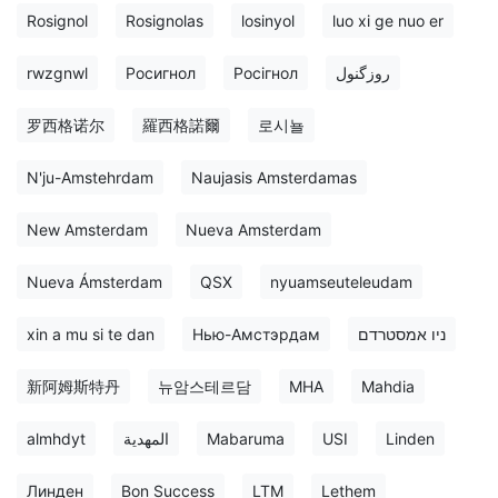
Rosignol
Rosignolas
losinyol
luo xi ge nuo er
rwzgnwl
Росигнол
Росігнол
روزگنول
罗西格诺尔
羅西格諾爾
로시뇰
N'ju-Amstehrdam
Naujasis Amsterdamas
New Amsterdam
Nueva Amsterdam
Nueva Ámsterdam
QSX
nyuamseuteleudam
xin a mu si te dan
Нью-Амстэрдам
ניו אמסטרדם
新阿姆斯特丹
뉴암스테르담
MHA
Mahdia
almhdyt
المهدية
Mabaruma
USI
Linden
Линден
Bon Success
LTM
Lethem