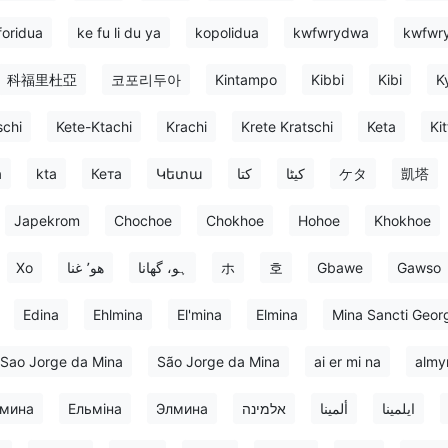
foridua
ke fu li du ya
kopolidua
kwfwrydwa
kwfwr
科福里杜亞
코포리두아
Kintampo
Kibbi
Kibi
K
schi
Kete-Ktachi
Krachi
Krete Kratschi
Keta
Kit
a
kta
Кета
Կետա
کتا
کیٹا
ケタ
凱塔
Japekrom
Chochoe
Chokhoe
Hohoe
Khokhoe
Хо
هو٬ غنا
ہو، گھانا
ホ
호
Gbawe
Gawso
Edina
Ehlmina
El'mina
Elmina
Mina Sancti Georg
Sao Jorge da Mina
São Jorge da Mina
ai er mi na
almy
мина
Ельміна
Элмина
אלמינה
ألمينا
ایلمینا