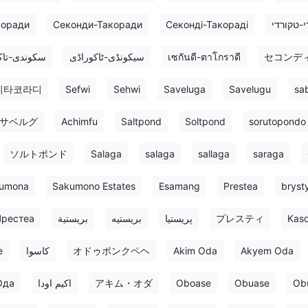
коради
Секонди-Такоради
Секонді-Такораді
י-טקורדי
سکوندی-تاک
سیکونڈی-ٹاکوراڈی
เซกันดี-ตาโกราดี
セコンデ
디타코라디
Sefwi
Sehwi
Saveluga
Savelugu
sa
サベルグ
Achimfu
Saltpond
Soltpond
sorutopondo
ソルトポンド
Salaga
salaga
sallaga
saraga
umona
Sakumono Estates
Esamang
Prestea
bryst
рестеа
بريستية
بريستيه
پریستیا
プレスティ
Kas
e
کاسوا
オドゥポンクペヘ
Akim Oda
Akyem Oda
Ода
اکیم اودا
アキム・オダ
Oboase
Obuase
Ob