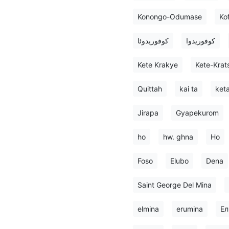
Konongo-Odumase
Ko
کوفوریدوا
کوفوریدوئا
Kete Krakye
Kete-Krat
Quittah
kai ta
ket
Jirapa
Gyapekurom
ho
hw. ghna
Но
Foso
Elubo
Dena
Saint George Del Mina
elmina
erumina
Ел