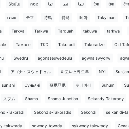
Տեմա
טמה
تما
تيما
تیما
टेमा
तेमा
টেমা
เทมะ
テマ
特馬
特马
테마
Takyiman
T
a
Tarkva
Tarkwa
Tarquah
takuwa
tarkwa
ale
Тамале
TKD
Takoradi
Takoradze
Old Taf
hu
Swedru
agonaseuwedeulu
agwna swydrw
aqw
ا
アゴナ・スウェドゥル
아고나스웨드루
NYI
Sun'jan
suniani
Суньяні
蘇尼亞尼
수니아니
Suhum
S
スフム
Shama
Shama Junction
Sekandy-Takarady
ndi-Takoradi
Sekondis-Takoradis
Sékondi
se kan di-ta
y-takwrady
sqwndy-tqwrdy
sykwndy takwrady
Сека