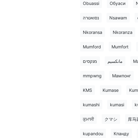
Obuassi
Обуаси
נסואטרה
Nsawam
Nkoransa
Nkoranza
Mumford
Mumfort
מנקסים
مانكسيم
M
mmpwng
Мампонг
KMS
Kumase
Kum
kumashi
kumasi
k
ਕੁਮਾਸੀ
クマシ
库马
kupandou
Кпанду