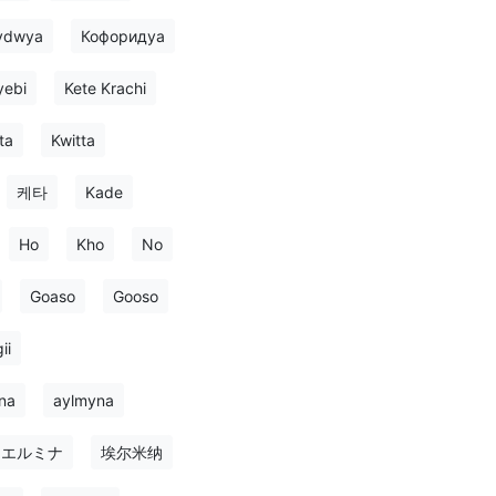
ydwya
Кофоридуа
yebi
Kete Krachi
ta
Kwitta
케타
Kade
Ho
Kho
No
Goaso
Gooso
ii
na
aylmyna
エルミナ
埃尔米纳