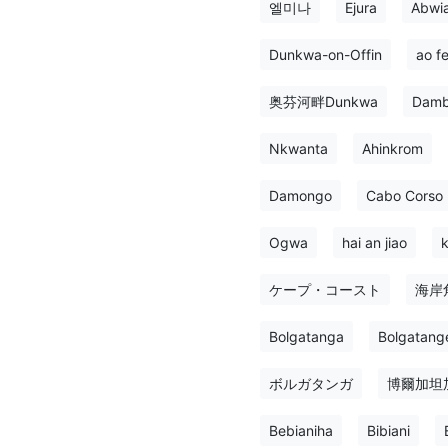
엘미나
Ejura
Abwi
Dunkwa-on-Offin
ao f
奥芬河畔Dunkwa
Dam
Nkwanta
Ahinkrom
Damongo
Cabo Corso
Ogwa
hai an jiao
k
ケープ・コースト
海岸
Bolgatanga
Bolgatang
ボルガタンガ
博爾加坦
Bebianiha
Bibiani