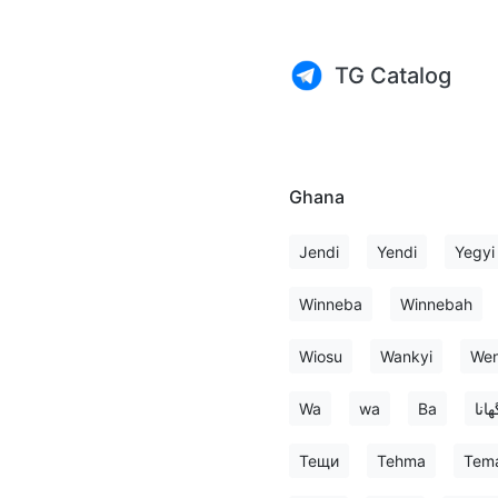
TG Catalog
Ghana
Jendi
Yendi
Yegyi
Winneba
Winnebah
Wiosu
Wankyi
Wen
Wa
wa
Ва
ھانا
Тещи
Tehma
Tem