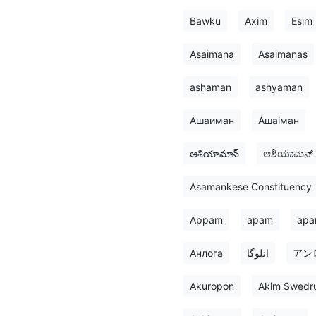
Bawku
Axim
Esim
Asaimana
Asaimanas
ashaman
ashyaman
Ашаиман
Ашаіман
ఆశియామాన్
ಆಶಿಯಾಮನ್
Asamankese Constituency
Appam
apam
apa
Анлога
انلوگا
アン
Akuropon
Akim Swedr