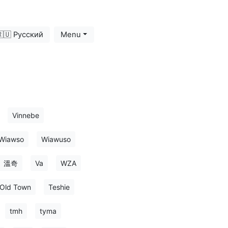
🇺 Русский
Menu
Vinnebe
Wiawso
Wiawuso
溫奇
Va
WZA
 Old Town
Teshie
tmh
tyma