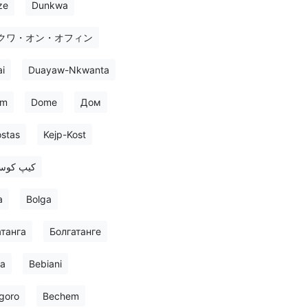
ze
Dunkwa
クワ・オン・オフィン
i
Duayaw-Nkwanta
om
Dome
Дом
ostas
Kejp-Kost
کیپ کو
a
Bolga
танга
Болгатанге
a
Bebiani
goro
Bechem