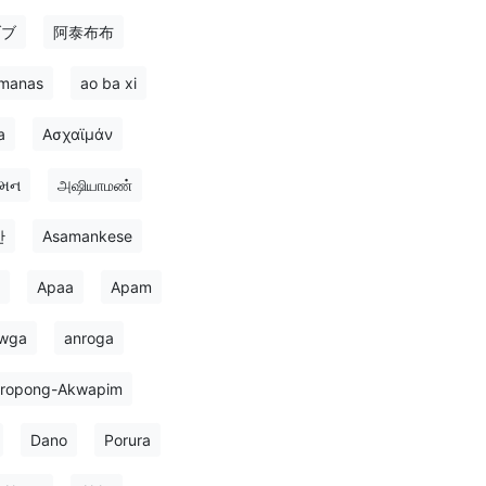
ブブ
阿泰布布
imanas
ao ba xi
a
Ασχαϊμάν
મન
அஷியாமண்
만
Asamankese
Apaa
Apam
lwga
anroga
ropong-Akwapim
Dano
Porura