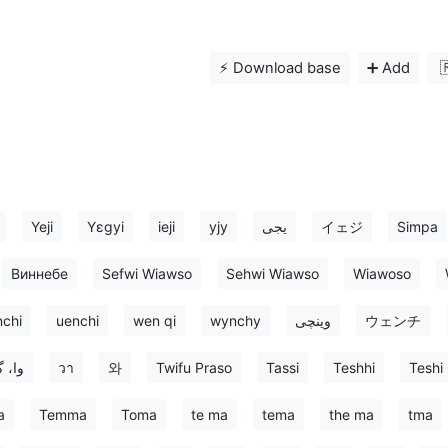
⚡️ Download base
➕ Add

Yeji
Yɛgyi
ieji
yjy
یجی
イェジ
Simpa
Виннебе
Sefwi Wiawso
Sehwi Wiawso
Wiawoso
chi
uenchi
wen qi
wynchy
وینچی
ウェンチ
گھانا
วา
와
Twifu Praso
Tassi
Teshhi
Teshi
a
Temma
Toma
te ma
tema
the ma
tma