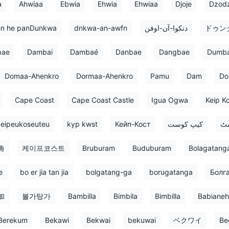
a
Ahwiaa
Ebwia
Ehwia
Ehwiaa
Djoje
Dzod
en he panDunkwa
dnkwa-an-awfn
دنکوا-آن-اوفن
ドゥン
bae
Dambai
Dambaé
Danbae
Dangbae
Dumba
Domaa-Ahenkro
Dormaa-Ahenkro
Pamu
Dam
D
Cape Coast
Cape Coast Castle
Igua Ogwa
Keip K
eipeukoseuteu
kyp kwst
Кейп-Кост
کیپ کوست
سٹ
角
케이프코스트
Bruburam
Buduburam
Bolagatang
e
bo er jia tan jia
bolgatang-ga
borugatanga
Болга
加
볼가탕가
Bambilla
Bimbila
Bimbilla
Babianeh
Berekum
Bekawi
Bekwai
bekuwai
ベクワイ
Be