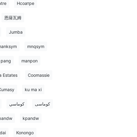
tre
Нсоатре
恩薩瓦姆
Jumba
manksym
mnqsym
 pang
manpon
 Estates
Coomassie
Kumasy
ku ma xi
کوماسی
كوماسي
bandw
kpandw
dai
Konongo