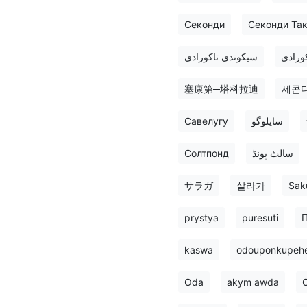
Секонди
Секонди Та
ورادی
سيكوندي تاكورادي
塞康第─塔科拉迪
세콘
Савелугу
سایلوگو
Солтпонд
سالٹ پونڈ
サラガ
살라가
Sak
prystya
puresuti
П
kaswa
odouponkupeh
Oda
akym awda