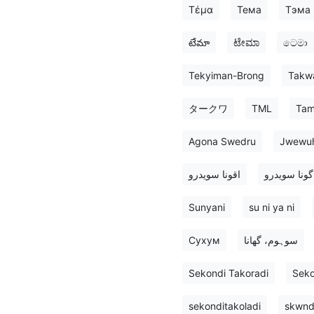
Τέμα
Тема
Тэма
టేమా
ಟೇಮಾ
ටෙමා
Tekyiman-Brong
Takw
タークワ
TML
Tam
Agona Swedru
Jwewu
گونا سویدرو
اقونا سویدرو
Sunyani
su ni ya ni
Сухум
سوہوم، گھانا
Sekondi Takoradi
Seko
sekonditakoladi
skwnd