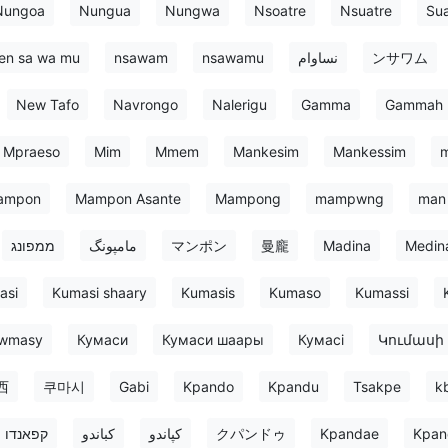
Nungoa
Nungua
Nungwa
Nsoatre
Nsuatre
Sua
en sa wa mu
nsawam
nsawamu
نساوام
ンサワム
New Tafo
Navrongo
Nalerigu
Gamma
Gammah
Mpraeso
Mim
Mmem
Mankesim
Mankessim
ampon
Mampon Asante
Mampong
mampwng
man
ממפונג
مامپونگ
マンポン
曼龐
Madina
Medina
asi
Kumasi shaary
Kumasis
Kumaso
Kumassi
wmasy
Кумаси
Кумаси шаары
Кумасі
Կումասի
西
쿠마시
Gabi
Kpando
Kpandu
Tsakpe
k
קפאנדו
كباندو
کپاندو
クパンドゥ
Kpandae
Kpan