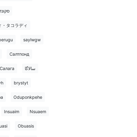
סקונד
ィ・タコラディ
berugu
saylwgw
Салтпонд
Салага
سالاگا
yh
brystyt
oa
Oduponkpehe
Insuaim
Nsuaem
uasi
Obuasis