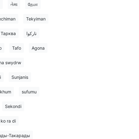
તેમા
தேமா
echiman
Tekyiman
Тарква
تارکوا
o
Tafo
Agona
na swydrw
i
Sunjanis
ukhum
sufumu
Sekondi
 ko ra di
нды-Такарады