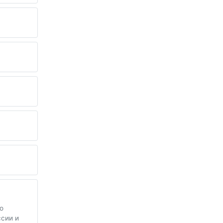
о
ссии и