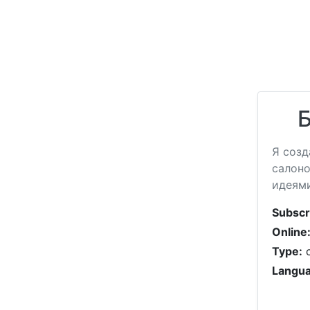
Я созд
салоно
идеями
Subscr
Online
Type:
c
Langua