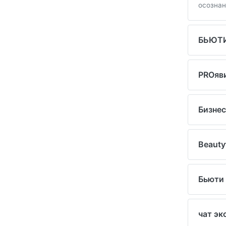
осознан
БЬЮТИ
PROяв
Бизне
Beauty
Бьюти
чат эк