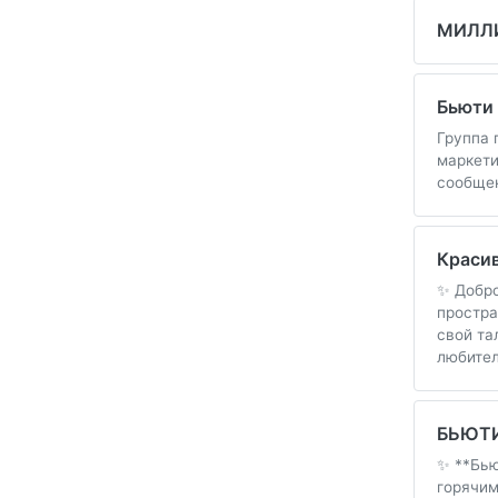
МИЛЛИ
Бьюти 
Группа 
маркети
сообщен
Краси
✨ Добро
простра
свой та
любител
БЬЮТИ
✨ **Бью
горячим