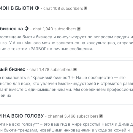
ОН В БЬЮТИ 🍋
- chat 108 subscribers
бизнес на 🍋
- chat 1,940 subscribers
посвящена бьюти бизнесу и консультирует по вопросам продаж и
нга. У Анны Машало можно записаться на консультацию, отправ
ие с текстом «РАЗБОР» в личные сообщения.
вый бизнес
- chat 1,478 subscribers
 пожаловать в "Красивый бизнес"! ✨ Наше сообщество — это
нство для всех, кто увлечен Бьюти-индустрией и стремится разв
лант вместе с единомышленниками. Мы объединяем профессиона
ей из
 НА ВСЮ ГОЛОВУ
- channel 3,468 subscribers
ти на всю голову** – это ваш гид в мире красоты! Настя и Дима 
и бьюти-трендами, новейшими инновациями в уходе за кожей и