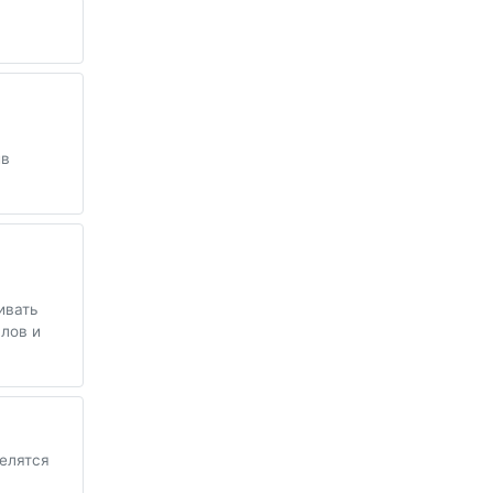
ив
ивать
лов и
делятся