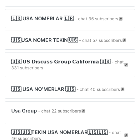
🇱🇷 USA NOMERLAR 🇱🇷
- chat 36 subscribers
🇺🇸USA NOMER TEKIN🇺🇸
- chat 57 subscribers
🇺🇸 𝗨𝗦 𝗗𝗶𝘀𝗰𝘂𝘀𝘀 𝗚𝗿𝗼𝘂𝗽 𝗖𝗮𝗹𝗶𝗳𝗼𝗿𝗻𝗶𝗮 🇺🇸
- chat
331 subscribers
🇺🇸 USA NOʻMERLAR 🇺🇸
- chat 40 subscribers
Usa Group
- chat 22 subscribers
🇺🇸🇺🇸TEKIN USA NOMERLAR🇺🇸🇺🇸
- chat
46 subscribers