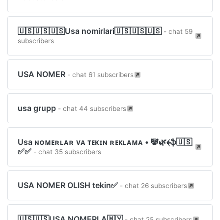
🇺🇸🇺🇸🇺🇸Usa nomirlari🇺🇸🇺🇸🇺🇸
- chat 59
subscribers
USA NOMER
- chat 61 subscribers
usa grupp
- chat 44 subscribers
Usa ɴᴏᴍᴇʀʟᴀʀ ᴠᴀ ᴛᴇᴋɪɴ ʀᴇᴋʟᴀᴍᴀ • 🐼🌿﴾ֆ🇺🇸
✅✅
- chat 35 subscribers
USA NOMER OLISH tekin✅
- chat 26 subscribers
🇺🇸🇺🇸USA NOMERLA🇲🇾
- chat 25 subscribers