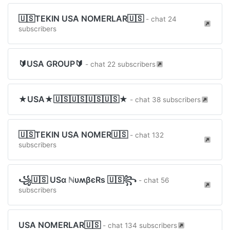
🇺🇸TEKIN USA NOMERLAR🇺🇸
- chat 24
subscribers
🔰USA GROUP🔰
- chat 22 subscribers
★USA★🇺🇸🇺🇸🇺🇸🇺🇸★
- chat 38 subscribers
🇺🇸TEKIN USA NOMER🇺🇸
- chat 132
subscribers
꧁🇺🇸 USα ℕυʍβєRѕ 🇺🇸꧂
- chat 56
subscribers
USA NOMERLAR🇺🇸
- chat 134 subscribers