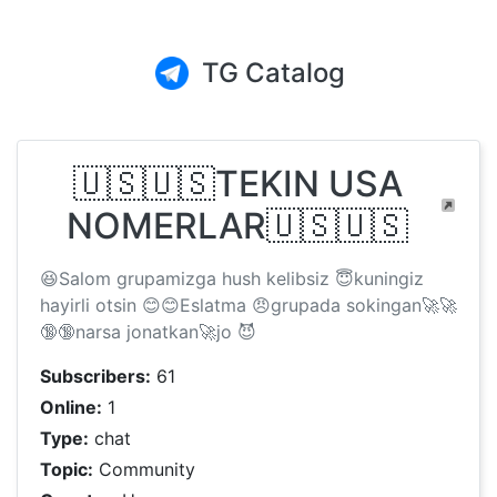
TG Catalog
🇺🇸🇺🇸TEKIN USA
NOMERLAR🇺🇸🇺🇸
😆Salom grupamizga hush kelibsiz 😇kuningiz
hayirli otsin 😊😊Eslatma 😠grupada sokingan🚀🚀
🔞🔞narsa jonatkan🚀jo 😈
Subscribers:
61
Online:
1
Type:
chat
Topic:
Community