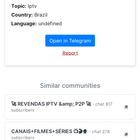
Topic:
Iptv
Country:
Brazil
Language:
undefined
Open in Telegram
Report
Similar communities
🚀 REVENDAS IPTV &amp; P2P 🚀
- chat 817
subscribers
CANAIS+FILMES+SÉRIES 📺🎬🍿
- chat 278
subscribers