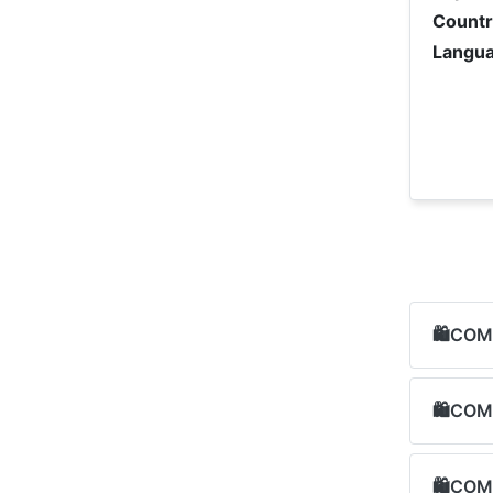
Countr
Langua
🛍COM
🛍COM
🛍COM