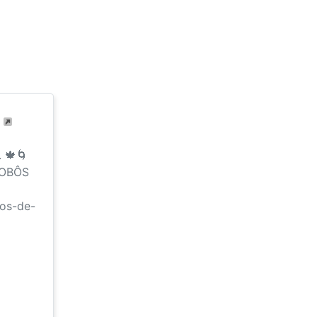
 🍁🌀
ROBÔS
pos-de-