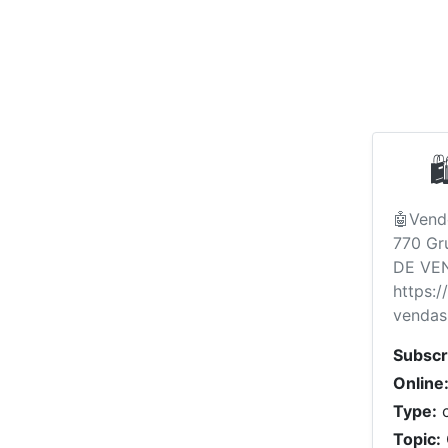
🤖Vend
770 Gr
DE VEN
https:
vendas
Subscr
Online
Type:
c
Topic: