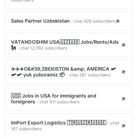
subscribers
Sales Partner Uzbekistan
- chat 629 subscribers
VATANDOSHIM USA🇺🇿🇺🇸 Jobs/Rents/Ads
🗽
- chat 12,062 subscribers
✈️✈️✈️O&#39;ZBEKISTON &amp; AMERICA 🛩
🛩🛩 yuk yuboramiz.📦
- chat 287 subscribers
🇺🇸 Jobs in USA for immigrants and
foreigners
- chat 611 subscribers
ImPort Export Logistics 🇹🇷🇺🇿🇷🇺🇬🇪
- chat
167 subscribers