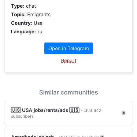
Type:
chat
Topic:
Emigrants
Country:
Usa
Language:
ru
Open in Telegram
Report
Similar communities
🇺🇸 USA jobs/rents/ads 🇺🇸
- chat 642
subscribers