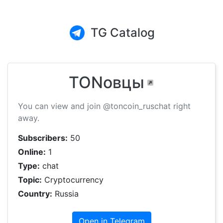
TG Catalog
TONовцы
You can view and join @toncoin_ruschat right
away.
Subscribers:
50
Online:
1
Type:
chat
Topic:
Cryptocurrency
Country:
Russia
Open in Telegram