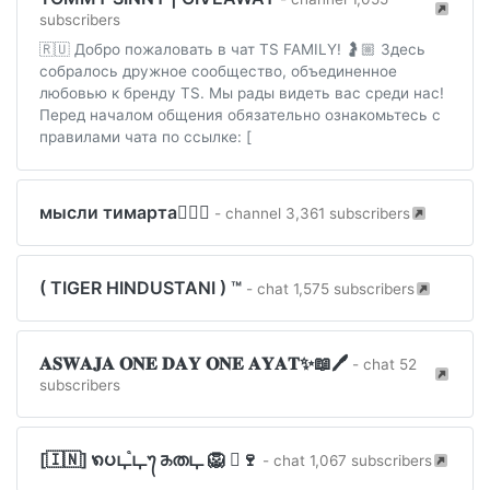
subscribers
🇷🇺 Добро пожаловать в чат TS FAMILY! 🤰🏼 Здесь
собралось дружное сообщество, объединенное
любовью к бренду TS. Мы рады видеть вас среди нас!
Перед началом общения обязательно ознакомьтесь с
правилами чата по ссылке: [
мысли тимарта😮‍💨✨
- channel 3,361 subscribers
( TIGER HINDUSTANI ) ™
- chat 1,575 subscribers
𝐀𝐒𝐖𝐀𝐉𝐀 𝐎𝐍𝐄 𝐃𝐀𝐘 𝐎𝐍𝐄 𝐀𝐘𝐀𝐓✨📖🖊
- chat 52
subscribers
[🇮🇳] ꩫပഺ֩ഺ᭢ ᤌതഺ 🦁 ⃟🍷
- chat 1,067 subscribers