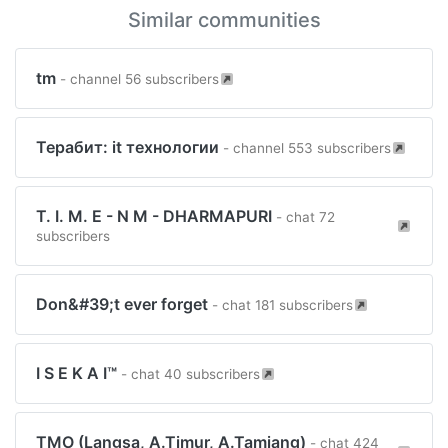
Similar communities
tm
- channel 56 subscribers
Терабит: it технологии
- channel 553 subscribers
T. I. M. E - N M - DHARMAPURI
- chat 72
subscribers
Don&#39;t ever forget
- chat 181 subscribers
I S E K A I™
- chat 40 subscribers
TMO (Langsa, A.Timur, A.Tamiang)
- chat 424