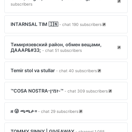
subscribers
INTARNSAL TIM 🇮🇳
- chat 190 subscribers
Тимирязевский район, обмен вещами,
ДАААР&#33;
- chat 51 subscribers
Temir stol va stullar
- chat 40 subscribers
™️COSA NOSTRA-זמין-™️
- chat 309 subscribers
ዘ 😜 ጫጫታ።
- chat 29 subscribers
TOMMY SINNY | GIVEAWAY
- channel 1,055