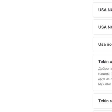
USA N
USA N
Usa n
Tekin 
Добро п
нашем ч
других 
музыке 
Tekin 