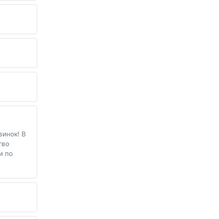
инок! В
тво
и по