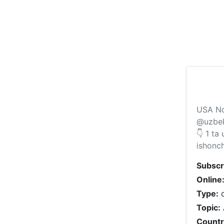
USA No
@uzbek
👇 1 t
ishonch
Subscr
Online
Type:
c
Topic:
Countr