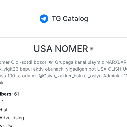
TG Catalog
USA NOMER
mer Oldi-sotdi bozori 💸 Grupaga kanal ulaymiz NARXLAR
_yigit23 bepul aktiv obunachi yiģadigan bot USA OLISH
a usa 100 ta odam+ @Osiyo_xakker_hakker_osiyo Adminlar 
li
ibers:
61
:
1
hat
Advertising
y:
Usa