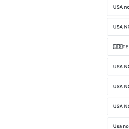
USA n
USA 
🇺🇸T
USA N
USA N
USA N
Usa n