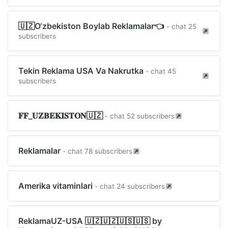
🇺🇿O‘zbekiston Boylab Reklamalar👈
- chat 25
subscribers
Tekin Reklama USA Va Nakrutka
- chat 45
subscribers
𝐅𝐅_𝐔𝐙𝐁𝐄𝐊𝐈𝐒𝐓𝐎𝐍🇺🇿
- chat 52 subscribers
Reklamalar
- chat 78 subscribers
Amerika vitaminlari
- chat 24 subscribers
ReklamaUZ-USA 🇺🇿🇺🇿🇺🇸🇺🇸 by