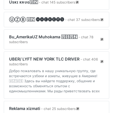
Usᴋɪ ᴋʀᴜɢ🇺🇿
- chat 145 subscribers
ⓊⓏⒷ 🇺🇿 🅗🅐🅒🅚🅔🅡🅢
- chat 37 subscribers
Bu_AmerikaUZ Muhokama 🇺🇸🇺🇿
- chat 78
subscribers
UBER/ LYFT NEW YORK TLC DRIVER
- chat 406
subscribers
Добро пожаловать в нашу уникальную группу, где
встречаются узбеки и азиаты, живущие в Америке!
🇺🇿🇺🇸 Здесь вы найдете поддержку, общение и
возможность обменяться опытом с
единомышленниками. Мы рады приветствовать всех
Reklama xizmati
- chat 25 subscribers