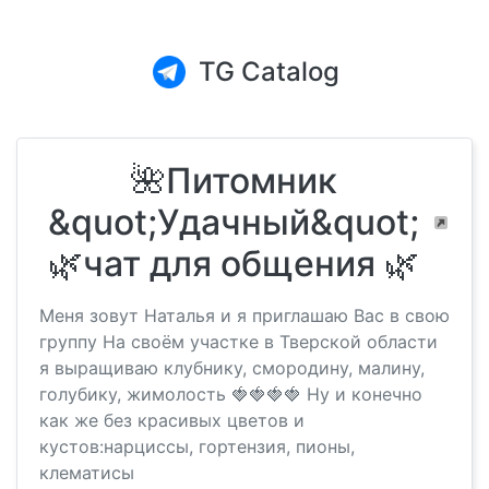
TG Catalog
🌺Питомник
&quot;Удачный&quot;
🌿чат для общения 🌿
Меня зовут Наталья и я приглашаю Вас в свою
группу На своём участке в Тверской области
я выращиваю клубнику, смородину, малину,
голубику, жимолость 🍓🍓🍓🍓 Ну и конечно
как же без красивых цветов и
кустов:нарциссы, гортензия, пионы,
клематисы