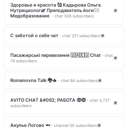
Здоровье и красота 🥰 Кадырова Ольга.
Нутрициолог🌿 Преподаватель йоги🧘‍♀️
Медобразование ️️️
- chat 306 subscribers
С заботой о себе чат
- chat 221 subscribers
Пасажирські перевезення 🇺🇦🇪🇺 Chat
- chat
79 subscribers
Romanovna Talk 🐉🔥
- chat 84 subscribers
AVITO CHAT &#092; РАБОТА 🤑🤑
- chat 3,727
subscribers
Акулье Логово 🦈
- channel 50 subscribers