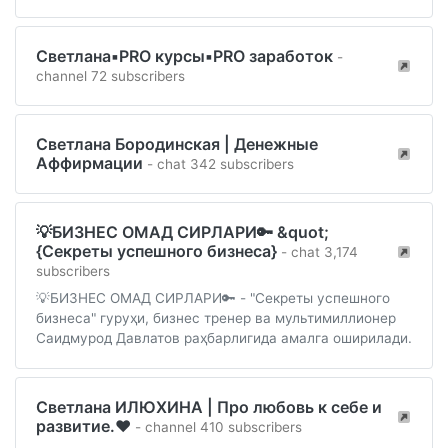
Светлана️️▪️PRO курсы▪️PRO заработок
-
channel 72 subscribers
Светлана Бородинская | Денежные
Аффирмации
- chat 342 subscribers
💡БИЗНЕС ОМАД СИРЛАРИ🔑 &quot;
{Секреты успешного бизнеса}
- chat 3,174
subscribers
💡БИЗНЕС ОМАД СИРЛАРИ🔑 - "Секреты успешного
бизнеса" гуруҳи, бизнес тренер ва мультимиллионер
Саидмурод Давлатов раҳбарлигида амалга оширилади.
Светлана ИЛЮХИНА | Про любовь к себе и
развитие.❤️
- channel 410 subscribers