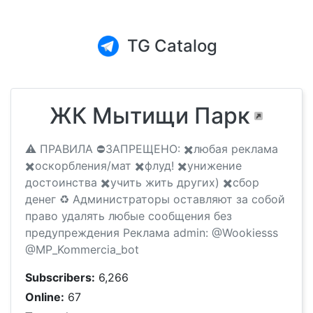
TG Catalog
ЖК Мытищи Парк
⚠️ ПРАВИЛА ⛔️ЗАПРЕЩЕНО: ✖️любая реклама
✖️оскорбления/мат ✖️флуд! ✖️унижение
достоинства ✖️учить жить других) ✖️сбор
денег ♻️ Администраторы оставляют за собой
право удалять любые сообщения без
предупреждения Реклама admin: @Wookiesss
@MP_Kommercia_bot
Subscribers:
6,266
Online:
67