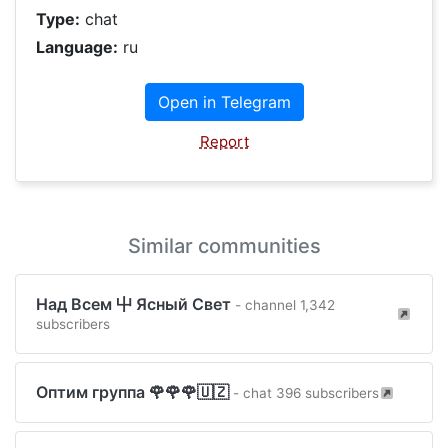
Type:
chat
Language:
ru
Open in Telegram
Report
Similar communities
Над Всем ⼬ Ясный Свет
- channel 1,342
subscribers
Оптим группа 🌹🌹🌹🇺🇿
- chat 396 subscribers