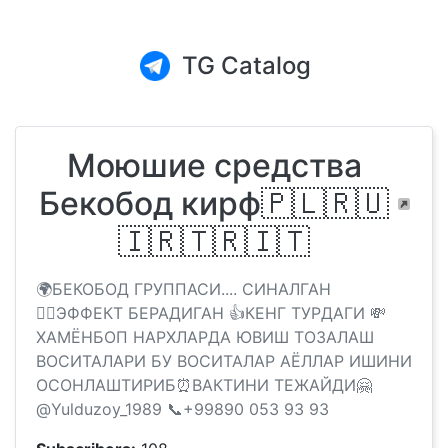
TG Catalog
Моюшие средства
Бекобод кирф🇵🇱🇷🇺
🇮🇷🇹🇷🇮🇹
🌍БЕКОБОД ГРУППАСИ.... СИНАЛГАН
👱‍♀️ЭФФЕКТ БЕРАДИГАН 👍КЕНГ ТУРДАГИ 💸
ХАМЁНБОП НАРХЛАРДА ЮВИШ ТОЗАЛАШ
ВОСИТАЛАРИ БУ ВОСИТАЛАР АЁЛЛАР ИШИНИ
ОСОНЛАШТИРИБ⏰ВАКТИНИ ТЕЖАЙДИ🤗
@Yulduzoy_1989 📞+99890 053 93 93