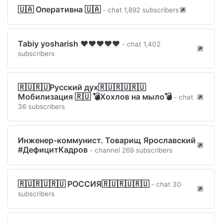
🇺🇦 Оперативна 🇺🇦
- chat 1,892 subscribers
Tabiy yosharish ❤️❤️❤️❤️❤️
- chat 1,402
subscribers
🇷🇺🇷🇺Русский дух🇷🇺🇷🇺🇷🇺
Мобилизация 🇷🇺 💣Хохлов на мыло💣
- chat
36 subscribers
Инженер-коммунист. Товарищ Ярославский
#ДефицитКадров
- channel 269 subscribers
🇷🇺🇷🇺🇷🇺 РОССИЯ🇷🇺🇷🇺🇷🇺
- chat 30
subscribers