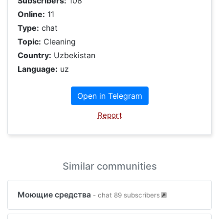
Subscribers:
108
Online:
11
Type:
chat
Topic:
Cleaning
Country:
Uzbekistan
Language:
uz
Open in Telegram
Report
Similar communities
Моющие средства
- chat 89 subscribers