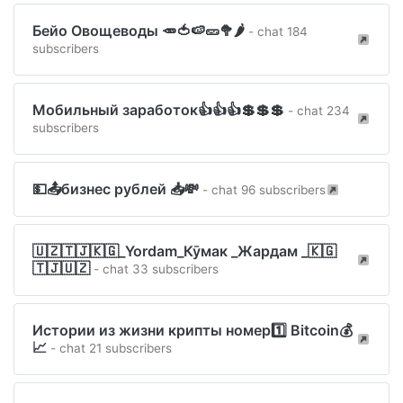
Бейо Овощеводы 🥕🍅🍉🥒🥦🌶
- chat 184
subscribers
Мобильный заработок👍👍👍💲💲💲
- chat 234
subscribers
💵📤бизнес рублей 📥💸
- chat 96 subscribers
🇺🇿🇹🇯🇰🇬_Yordam_Кӯмак _Жардам _🇰🇬
🇹🇯🇺🇿
- chat 33 subscribers
Истории из жизни крипты номер1️⃣ Bitcoin💰
📈
- chat 21 subscribers