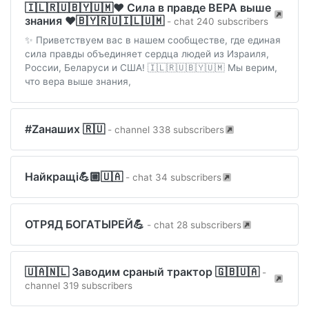
🇮🇱🇷🇺🇧🇾🇺🇲❤️ Сила в правде ВЕРА выше
знания ❤️🇧🇾🇷🇺🇮🇱🇺🇲
- chat 240 subscribers
✨ Приветствуем вас в нашем сообществе, где единая
сила правды объединяет сердца людей из Израиля,
России, Беларуси и США! 🇮🇱🇷🇺🇧🇾🇺🇲 Мы верим,
что вера выше знания,
#Zанаших 🇷🇺
- channel 338 subscribers
Найкращі💪🏼🇺🇦
- chat 34 subscribers
ОТРЯД БОГАТЫРЕЙ💪
- chat 28 subscribers
🇺🇦🇳🇱 Заводим сраный трактор 🇬🇧🇺🇦
-
channel 319 subscribers