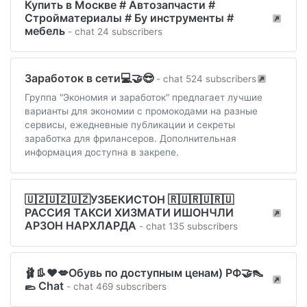
Купить в Москве # Автозапчасти #
Стройматериалы # Бу инструменты #
мебель
- chat 24 subscribers
Заработок в сети💻🤝😎
- chat 524 subscribers
Группа "Экономия и заработок" предлагает лучшие
варианты для экономии с промокодами на разные
сервисы, ежедневные публикации и секреты
заработка для фрилансеров. Дополнительная
информация доступна в закрепе.
🇺🇿🇺🇿🇺🇿УЗБЕКИСТОН 🇷🇺🇷🇺🇷🇺
РАССИЯ ТАКСИ ХИЗМАТИ ИШОНЧЛИ
АРЗОН НАРХЛАРДА
- chat 135 subscribers
🩰👢❤️💋Обувь по доступным ценам) РФ🤝👠
🥿 Chat
- chat 469 subscribers