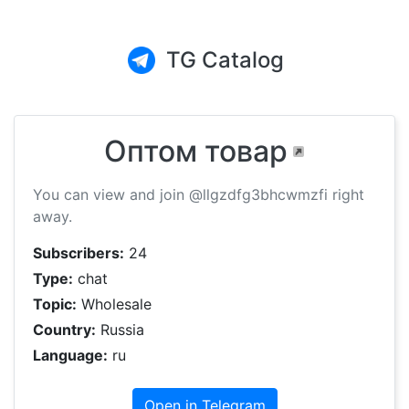
TG Catalog
Оптом товар
You can view and join @llgzdfg3bhcwmzfi right
away.
Subscribers:
24
Type:
chat
Topic:
Wholesale
Country:
Russia
Language:
ru
Open in Telegram