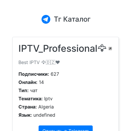
Тг Каталог
IPTV_Professional🦅
Best IPTV 🦅🇩🇿❤️
Подписчики:
627
Онлайн:
14
Тип:
чат
Тематика:
Iptv
Страна:
Algeria
Язык:
undefined