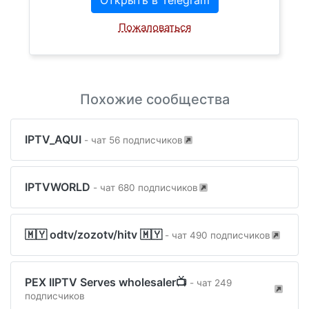
Открыть в Telegram
Пожаловаться
Похожие сообщества
IPTV_AQUI
- чат 56 подписчиков
IPTVWORLD
- чат 680 подписчиков
🇲🇾 odtv/zozotv/hitv 🇲🇾
- чат 490 подписчиков
PEX IIPTV Serves wholesaler📺
- чат 249
подписчиков