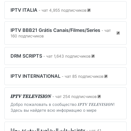
IPTV ITALIA
- чат 4,955 подписчиков
IPTV BBB21 Grátis Canais/Filmes/Series
- чат
160 подписчиков
DRM SCRIPTS
- чат 1,643 подписчиков
IPTV INTERNATIONAL
- чат 85 подписчиков
𝑰𝑷𝑻𝑽 𝑻𝑬𝑳𝑬𝑽𝑰𝑺𝑰𝑶𝑵
- чат 254 подписчиков
Добро пожаловать в сообщество 𝑰𝑷𝑻𝑽 𝑻𝑬𝑳𝑬𝑽𝑰𝑺𝑰𝑶𝑵!
Здесь вы найдете всю информацию о мире
تطبيقات المشاهدة المدفوعة مجانا iptv
- чат 41