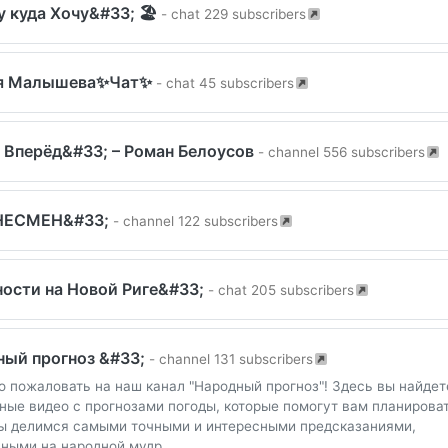
у куда Хочу&#33; 🏖
- chat 229 subscribers
я Малышева✨Чат✨
- chat 45 subscribers
 Вперёд&#33; – Роман Белоусов
- channel 556 subscribers
НЕСМЕН&#33;
- channel 122 subscribers
ости на Новой Риге&#33;
- chat 205 subscribers
ный прогноз &#33;
- channel 131 subscribers
ро пожаловать на наш канал "Народный прогноз"! Здесь вы найдет
ные видео с прогнозами погоды, которые помогут вам планирова
ы делимся самыми точными и интересными предсказаниями,
ными на народной мудр