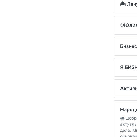
🏝 Леч
✨Юли
Бизнес
Я БИЗ
Активн
Народ
🌦️ Доб
актуаль
дела. М
основан