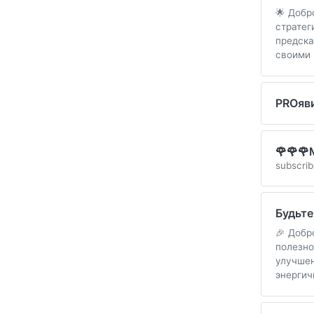
🌟 Добр
стратег
предска
своими
PROяв
🌹🌹
subscrib
Будьт
🎉 Добр
полезно
улучшен
энергич