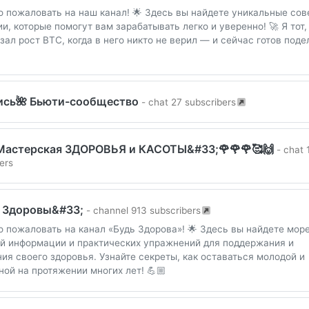
о пожаловать на наш канал! 🌟 Здесь вы найдете уникальные сов
ии, которые помогут вам зарабатывать легко и уверенно! 🚀 Я тот,
зал рост BTC, когда в него никто не верил — и сейчас готов поде
ись🌺 Бьюти-сообщество
- chat 27 subscribers
Мастерская ЗДОРОВЬЯ и КАСОТЫ&#33;🌹🌹🌹🥰🙌
- chat 
ers
е Здоровы&#33;
- channel 913 subscribers
о пожаловать на канал «Будь Здорова»! 🌟 Здесь вы найдете мор
й информации и практических упражнений для поддержания и
ия своего здоровья. Узнайте секреты, как оставаться молодой и
ной на протяжении многих лет! 💪🏼