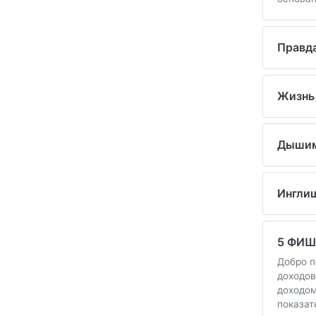
Правд
Жизнь
Дышим
Ингли
5 ФИШ
Добро п
доходов
доходом
показат