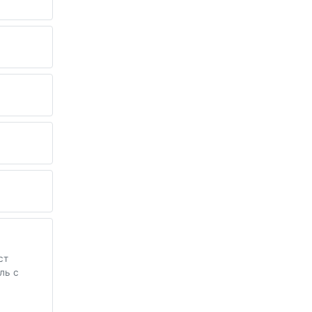
ст
ль с