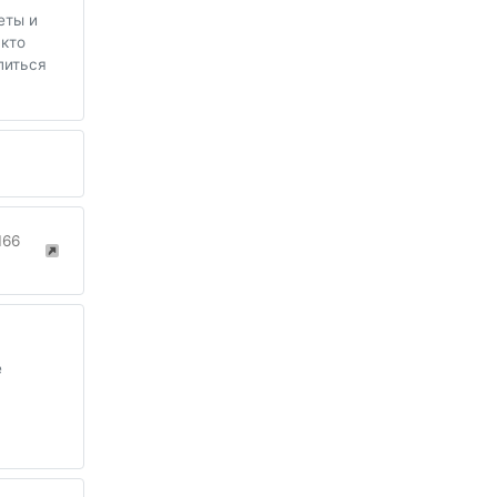
еты и
 кто
литься
166
е