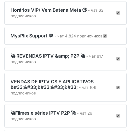
Horários VIP/ Vem Bater a Meta 🤑
- чат 63
подписчиков
MysPlix Support 💬
- чат 4,824 подписчиков
🚀 REVENDAS IPTV &amp; P2P 🚀
- чат 817
подписчиков
VENDAS DE IPTV CS E APLICATIVOS
&#33;&#33;&#33;&#33;&#33;
- чат 106
подписчиков
🚀Filmes e séries IPTV P2P 🚀
- чат 26
подписчиков