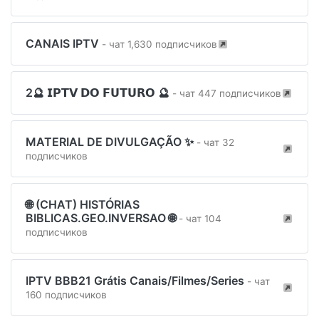
CANAIS IPTV
- чат 1,630 подписчиков
2🔮 𝗜𝗣𝗧𝗩 𝗗𝗢 𝗙𝗨𝗧𝗨𝗥𝗢 🔮
- чат 447 подписчиков
MATERIAL DE DIVULGAÇÃO ✨
- чат 32
подписчиков
🌐 (CHAT) HISTÓRIAS
BIBLICAS.GEO.INVERSAO 🌐
- чат 104
подписчиков
IPTV BBB21 Grátis Canais/Filmes/Series
- чат
160 подписчиков