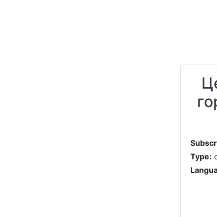
Ц
го
Subscr
Type:
c
Langua