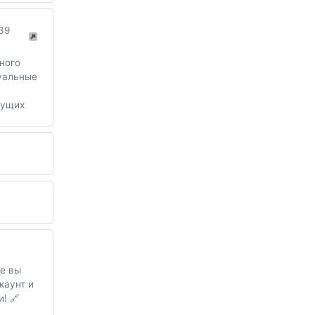
 39
ного
туальные
дущих
ре вы
каунт и
! 🔗