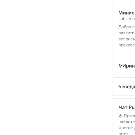
Минис
subscrib
Добро п
развити
вопросы
прекрас
✨Ирин
беседа
Чат Pu
🌟 Прис
найдете
многое 
https