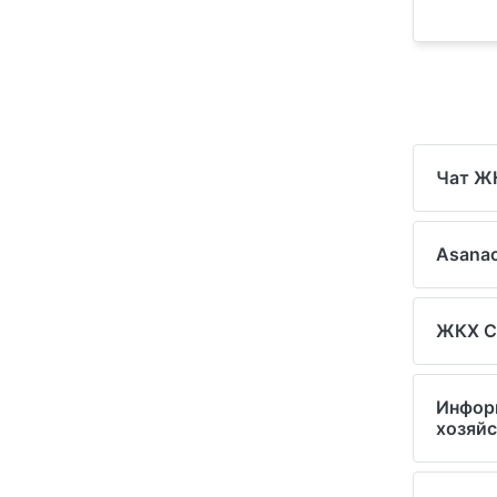
Чат Ж
Asanao
ЖКХ C
Информ
хозяйс