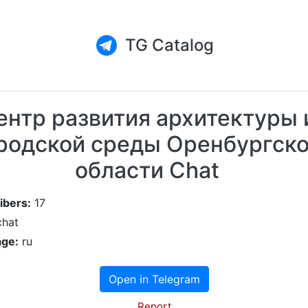
TG Catalog
ентр развития архитектуры 
родской среды Оренбургск
области Chat
ibers:
17
hat
ge:
ru
Open in Telegram
Report