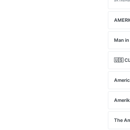
активны
AMERI
Man in
🇺🇸 С
Americ
Amerik
The Am