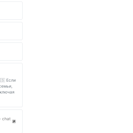
🇸 Если
семьи,
включая
- chat