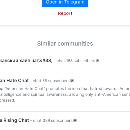
Open in Telegram
Report
Similar communities
канский хайп чат&#33;
- chat 168 subscribers
an Hate Chat
- chat 58 subscribers
p "American Hate Chat" promotes the idea that hatred towards Amer
s intelligence and spiritual awareness, allowing only anti-American sen
pressed.
a Rising Chat
- chat 389 subscribers