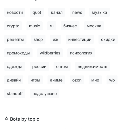
новости
quot
канал
news
музыка
crypto
music
ru
бизнес
москва
рецепты
shop
жк
инвестиции
скидки
промокоды
wildberries
психология
одежда
россии
оптом
недвижимость
дизайн
игры
аниме
ozon
мир
wb
standoff
подслушано
🤖 Bots by topic