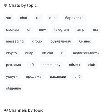
💬 Chats by topic
чат
chat
жк
quot
барахолка
москва
of
new
telegram
amp
era
messaging
group
объявления
бизнес
crypto
пиар
official
ru
недвижимость
реклама
nft
community
обмен
club
услуги
продажа
вакансии
спб
общение
📢 Channels by topic