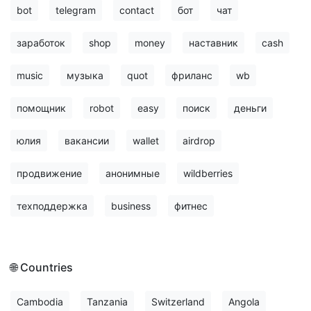
bot
telegram
contact
бот
чат
заработок
shop
money
наставник
cash
music
музыка
quot
фриланс
wb
помощник
robot
easy
поиск
деньги
юлия
вакансии
wallet
airdrop
продвижение
анонимные
wildberries
техподдержка
business
фитнес
🌐 Countries
Cambodia
Tanzania
Switzerland
Angola