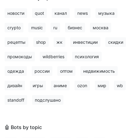
новости
quot
канал
news
музыка
crypto
music
ru
бизнес
москва
рецепты
shop
жк
инвестиции
скидки
промокоды
wildberries
психология
одежда
россии
оптом
недвижимость
дизайн
игры
аниме
ozon
мир
wb
standoff
подслушано
🤖 Bots by topic