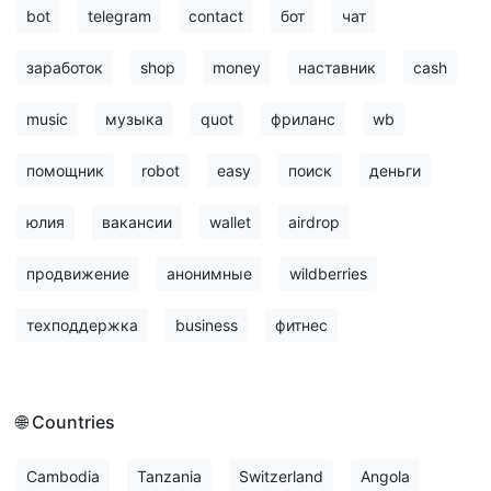
bot
telegram
contact
бот
чат
заработок
shop
money
наставник
cash
music
музыка
quot
фриланс
wb
помощник
robot
easy
поиск
деньги
юлия
вакансии
wallet
airdrop
продвижение
анонимные
wildberries
техподдержка
business
фитнес
🌐 Countries
Cambodia
Tanzania
Switzerland
Angola