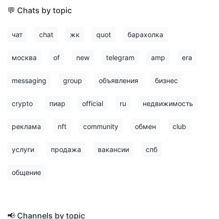
💬 Chats by topic
чат
chat
жк
quot
барахолка
москва
of
new
telegram
amp
era
messaging
group
объявления
бизнес
crypto
пиар
official
ru
недвижимость
реклама
nft
community
обмен
club
услуги
продажа
вакансии
спб
общение
📢 Channels by topic