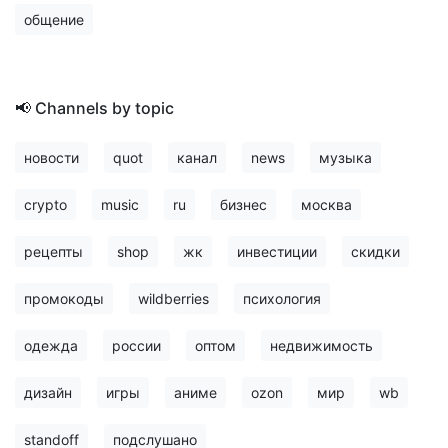
общение
📢 Channels by topic
новости
quot
канал
news
музыка
crypto
music
ru
бизнес
москва
рецепты
shop
жк
инвестиции
скидки
промокоды
wildberries
психология
одежда
россии
оптом
недвижимость
дизайн
игры
аниме
ozon
мир
wb
standoff
подслушано