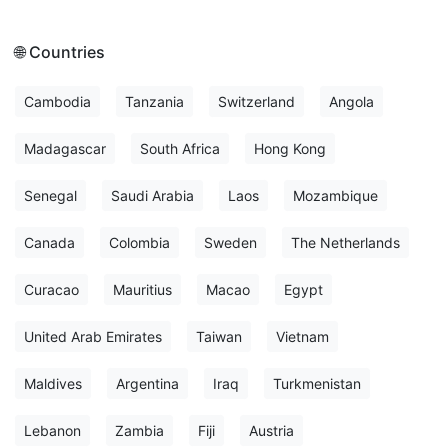
🌐 Countries
Cambodia
Tanzania
Switzerland
Angola
Madagascar
South Africa
Hong Kong
Senegal
Saudi Arabia
Laos
Mozambique
Canada
Colombia
Sweden
The Netherlands
Curacao
Mauritius
Macao
Egypt
United Arab Emirates
Taiwan
Vietnam
Maldives
Argentina
Iraq
Turkmenistan
Lebanon
Zambia
Fiji
Austria