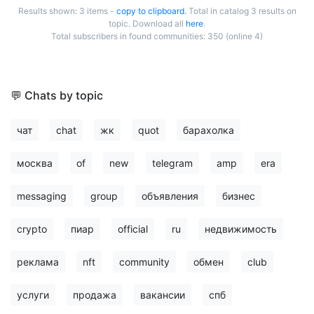
Results shown: 3 items -
copy to clipboard.
Total in catalog 3 results on
topic. Download all
here
.
Total subscribers in found communities: 350 (online 4)
💬 Chats by topic
чат
chat
жк
quot
барахолка
москва
of
new
telegram
amp
era
messaging
group
объявления
бизнес
crypto
пиар
official
ru
недвижимость
реклама
nft
community
обмен
club
услуги
продажа
вакансии
спб