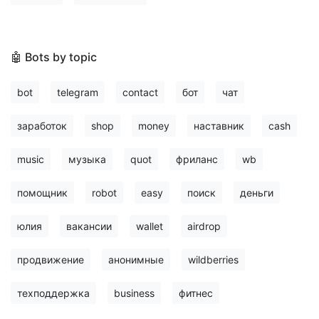
🤖 Bots by topic
bot
telegram
contact
бот
чат
заработок
shop
money
наставник
cash
music
музыка
quot
фриланс
wb
помощник
robot
easy
поиск
деньги
юлия
вакансии
wallet
airdrop
продвижение
анонимные
wildberries
техподдержка
business
фитнес