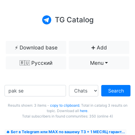
TG Catalog
⚡️ Download base
➕ Add
🇷🇺 Русский
Menu
Search
Results shown: 3 items -
copy to clipboard.
Total in catalog 3 results on
topic. Download all
here
.
Total subscribers in found communities: 350 (online 4)
🔥 Бот в Telegram или MAX по вашему ТЗ + 1 МЕСЯЦ гарант...