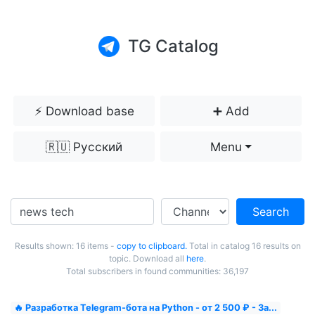
TG Catalog
⚡️ Download base
➕ Add
🇷🇺 Русский
Menu
Search
Results shown: 16 items -
copy to clipboard.
Total in catalog 16 results on
topic. Download all
here
.
Total subscribers in found communities: 36,197
🔥 Разработка Telegram-бота на Python - от 2 500 ₽ - За...