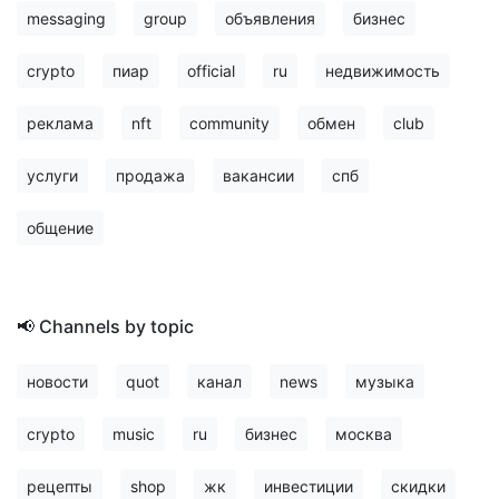
messaging
group
объявления
бизнес
crypto
пиар
official
ru
недвижимость
реклама
nft
community
обмен
club
услуги
продажа
вакансии
спб
общение
📢 Channels by topic
новости
quot
канал
news
музыка
crypto
music
ru
бизнес
москва
рецепты
shop
жк
инвестиции
скидки