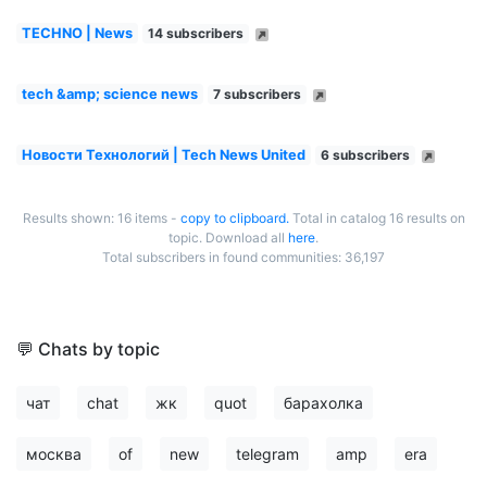
TECHNO | News
14 subscribers
tech &amp; science news
7 subscribers
Новости Технологий | Tech News United
6 subscribers
Results shown: 16 items -
copy to clipboard.
Total in catalog 16 results on
topic. Download all
here
.
Total subscribers in found communities: 36,197
💬 Chats by topic
чат
chat
жк
quot
барахолка
москва
of
new
telegram
amp
era