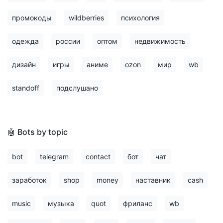
промокоды
wildberries
психология
одежда
россии
оптом
недвижимость
дизайн
игры
аниме
ozon
мир
wb
standoff
подслушано
🤖 Bots by topic
bot
telegram
contact
бот
чат
заработок
shop
money
наставник
cash
music
музыка
quot
фриланс
wb