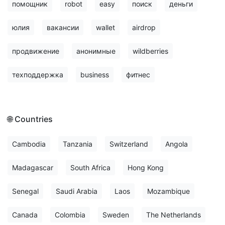
помощник
robot
easy
поиск
деньги
юлия
вакансии
wallet
airdrop
продвижение
анонимные
wildberries
техподдержка
business
фитнес
🌐 Countries
Cambodia
Tanzania
Switzerland
Angola
Madagascar
South Africa
Hong Kong
Senegal
Saudi Arabia
Laos
Mozambique
Canada
Colombia
Sweden
The Netherlands