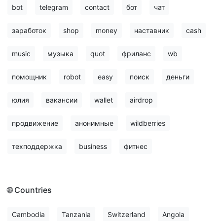
bot
telegram
contact
бот
чат
заработок
shop
money
наставник
cash
music
музыка
quot
фриланс
wb
помощник
robot
easy
поиск
деньги
юлия
вакансии
wallet
airdrop
продвижение
анонимные
wildberries
техподдержка
business
фитнес
🌐 Countries
Cambodia
Tanzania
Switzerland
Angola