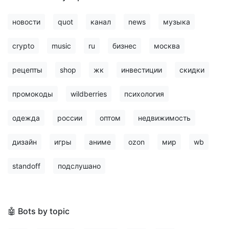
новости
quot
канал
news
музыка
crypto
music
ru
бизнес
москва
рецепты
shop
жк
инвестиции
скидки
промокоды
wildberries
психология
одежда
россии
оптом
недвижимость
дизайн
игры
аниме
ozon
мир
wb
standoff
подслушано
🤖 Bots by topic