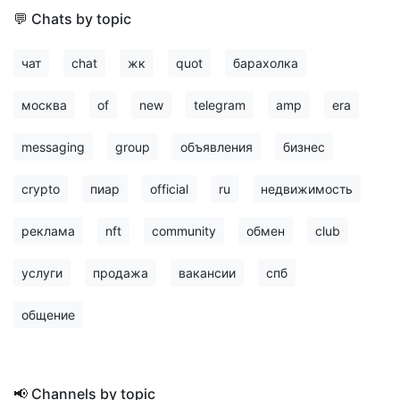
💬 Chats by topic
чат
chat
жк
quot
барахолка
москва
of
new
telegram
amp
era
messaging
group
объявления
бизнес
crypto
пиар
official
ru
недвижимость
реклама
nft
community
обмен
club
услуги
продажа
вакансии
спб
общение
📢 Channels by topic