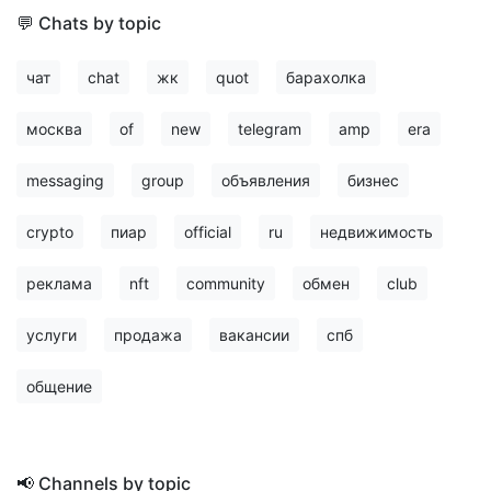
💬 Chats by topic
чат
chat
жк
quot
барахолка
москва
of
new
telegram
amp
era
messaging
group
объявления
бизнес
crypto
пиар
official
ru
недвижимость
реклама
nft
community
обмен
club
услуги
продажа
вакансии
спб
общение
📢 Channels by topic