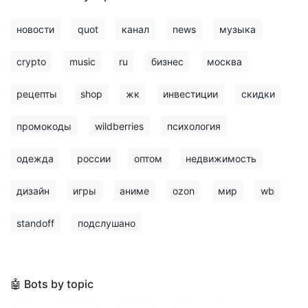
новости
quot
канал
news
музыка
crypto
music
ru
бизнес
москва
рецепты
shop
жк
инвестиции
скидки
промокоды
wildberries
психология
одежда
россии
оптом
недвижимость
дизайн
игры
аниме
ozon
мир
wb
standoff
подслушано
🤖 Bots by topic