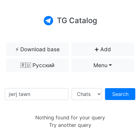
TG Catalog
⚡️ Download base
➕ Add
🇷🇺 Русский
Menu
Search
Nothing found for your query
Try another query