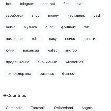
bot
telegram
contact
бот
чат
заработок
shop
money
наставник
cash
music
музыка
quot
фриланс
wb
помощник
robot
easy
поиск
деньги
юлия
вакансии
wallet
airdrop
продвижение
анонимные
wildberries
техподдержка
business
фитнес
🌐 Countries
Cambodia
Tanzania
Switzerland
Angola