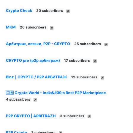
Crypto Check
30 subscribers
MKM
26 subscribers
Арбитраж, связки, P2P - CRYPTO
25 subscribers
CRYPTO pro (p2p арбитраж)
17 subscribers
Binz｜CRYPTO / P2P АРБИТРАЖ
12 subscribers
🇮🇳 Crypto World - India&#39;s Best P2P Marketplace
4 subscribers
P2P CRYPTO | ARBITRAZH
3 subscribers
P2P Crypto
2 subscribers