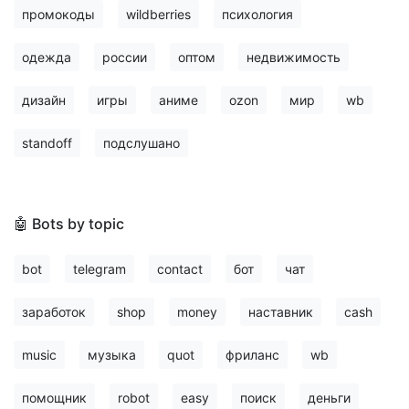
промокоды
wildberries
психология
одежда
россии
оптом
недвижимость
дизайн
игры
аниме
ozon
мир
wb
standoff
подслушано
🤖 Bots by topic
bot
telegram
contact
бот
чат
заработок
shop
money
наставник
cash
music
музыка
quot
фриланс
wb
помощник
robot
easy
поиск
деньги