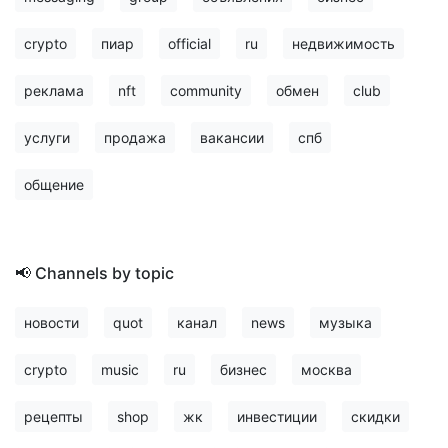
crypto
пиар
official
ru
недвижимость
реклама
nft
community
обмен
club
услуги
продажа
вакансии
спб
общение
📢 Channels by topic
новости
quot
канал
news
музыка
crypto
music
ru
бизнес
москва
рецепты
shop
жк
инвестиции
скидки