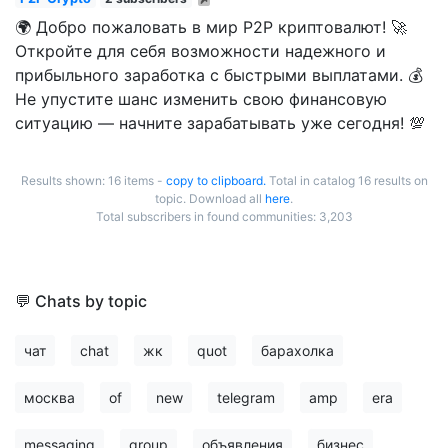
🌍 Добро пожаловать в мир P2P криптовалют! 🚀
Откройте для себя возможности надежного и
прибыльного заработка с быстрыми выплатами. 💰
Не упустите шанс изменить свою финансовую
ситуацию — начните зарабатывать уже сегодня! 💯
Results shown: 16 items -
copy to clipboard.
Total in catalog 16 results on
topic. Download all
here
.
Total subscribers in found communities: 3,203
💬 Chats by topic
чат
chat
жк
quot
барахолка
москва
of
new
telegram
amp
era
messaging
group
объявления
бизнес