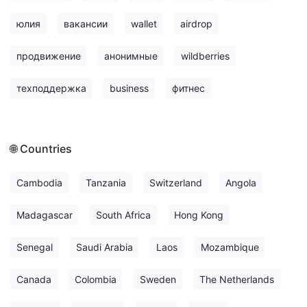
юлия
вакансии
wallet
airdrop
продвижение
анонимные
wildberries
техподдержка
business
фитнес
🌐 Countries
Cambodia
Tanzania
Switzerland
Angola
Madagascar
South Africa
Hong Kong
Senegal
Saudi Arabia
Laos
Mozambique
Canada
Colombia
Sweden
The Netherlands