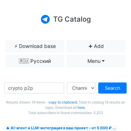
TG Catalog
⚡️ Download base
➕ Add
🇷🇺 Русский
Menu
Search
Results shown: 16 items -
copy to clipboard.
Total in catalog 16 results on
topic. Download all
here
.
Total subscribers in found communities: 3,203
🔥 AI-агент и LLM-интеграция в ваш проект - от 5 000 ₽ ...