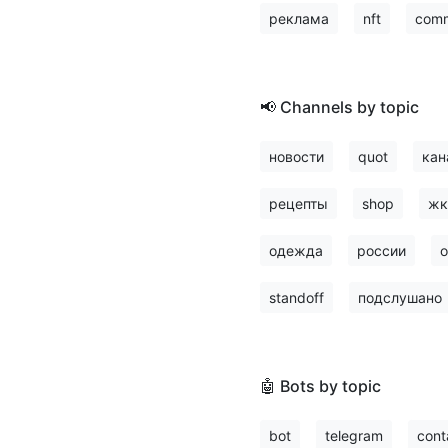
реклама
nft
comm
📢 Channels by topic
новости
quot
кан
рецепты
shop
жк
одежда
россии
о
standoff
подслушано
🤖 Bots by topic
bot
telegram
cont