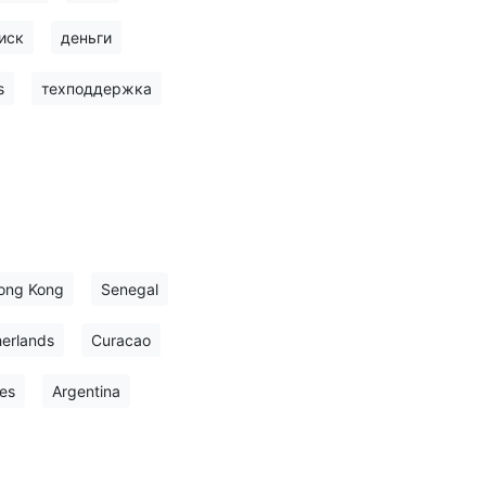
иск
деньги
s
техподдержка
ong Kong
Senegal
erlands
Curacao
es
Argentina