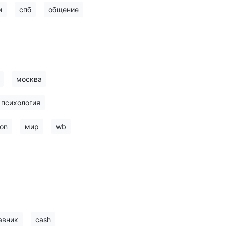
и
спб
общение
москва
психология
on
мир
wb
авник
cash