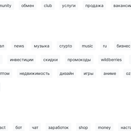
unity
обмен
club
услуги
продажа
ваканси
ал
news
музыка
crypto
music
ru
бизнес
инвестиции
скидки
промокоды
wildberries
птом
недвижимость
дизайн
игры
аниме
oz
act
бот
чат
заработок
shop
money
наст