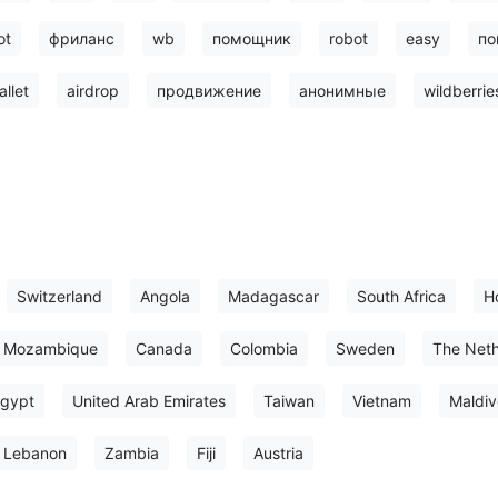
ot
фриланс
wb
помощник
robot
easy
по
allet
airdrop
продвижение
анонимные
wildberrie
Switzerland
Angola
Madagascar
South Africa
H
Mozambique
Canada
Colombia
Sweden
The Neth
gypt
United Arab Emirates
Taiwan
Vietnam
Maldiv
Lebanon
Zambia
Fiji
Austria