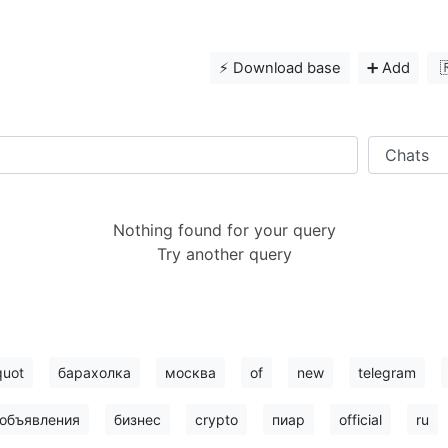
⚡️ Download base
➕ Add

Nothing found for your query
Try another query
quot
барахолка
москва
of
new
telegram
объявления
бизнес
crypto
пиар
official
ru