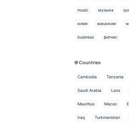
music
музыка
qu
юлия
вакансии
w
business
фитнес
🌐 Countries
Cambodia
Tanzania
Saudi Arabia
Laos
Mauritius
Macao
E
Iraq
Turkmenistan