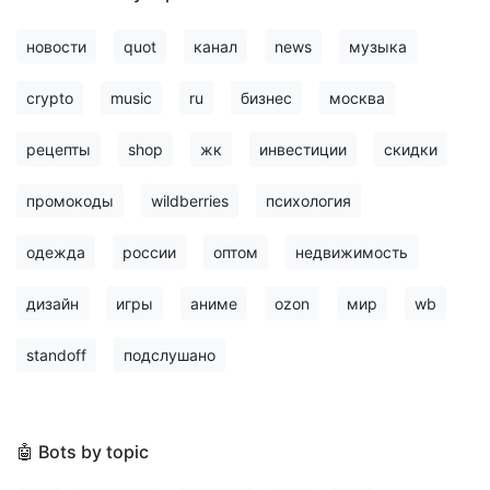
новости
quot
канал
news
музыка
crypto
music
ru
бизнес
москва
рецепты
shop
жк
инвестиции
скидки
промокоды
wildberries
психология
одежда
россии
оптом
недвижимость
дизайн
игры
аниме
ozon
мир
wb
standoff
подслушано
🤖 Bots by topic