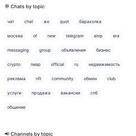
💬 Chats by topic
чат
chat
жк
quot
барахолка
москва
of
new
telegram
amp
era
messaging
group
объявления
бизнес
crypto
пиар
official
ru
недвижимость
реклама
nft
community
обмен
club
услуги
продажа
вакансии
спб
общение
📢 Channels by topic