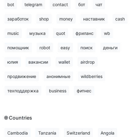
bot
telegram
contact
бот
чат
заработок
shop
money
наставник
cash
music
музыка
quot
фриланс
wb
помощник
robot
easy
поиск
деньги
юлия
вакансии
wallet
airdrop
продвижение
анонимные
wildberries
техподдержка
business
фитнес
🌐 Countries
Cambodia
Tanzania
Switzerland
Angola