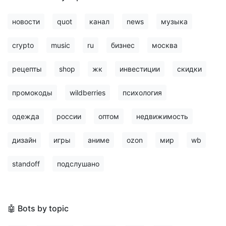
новости
quot
канал
news
музыка
crypto
music
ru
бизнес
москва
рецепты
shop
жк
инвестиции
скидки
промокоды
wildberries
психология
одежда
россии
оптом
недвижимость
дизайн
игры
аниме
ozon
мир
wb
standoff
подслушано
🤖 Bots by topic