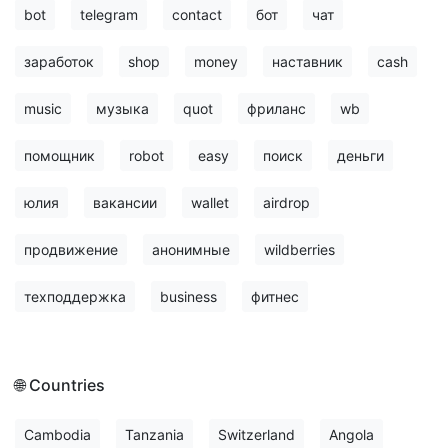
bot
telegram
contact
бот
чат
заработок
shop
money
наставник
cash
music
музыка
quot
фриланс
wb
помощник
robot
easy
поиск
деньги
юлия
вакансии
wallet
airdrop
продвижение
анонимные
wildberries
техподдержка
business
фитнес
🌐 Countries
Cambodia
Tanzania
Switzerland
Angola