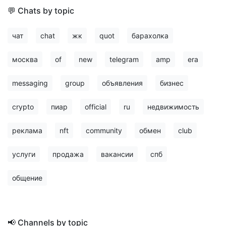
💬 Chats by topic
чат
chat
жк
quot
барахолка
москва
of
new
telegram
amp
era
messaging
group
объявления
бизнес
crypto
пиар
official
ru
недвижимость
реклама
nft
community
обмен
club
услуги
продажа
вакансии
спб
общение
📢 Channels by topic