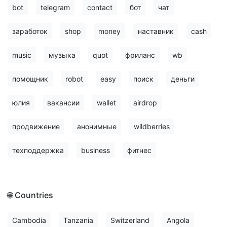
bot
telegram
contact
бот
чат
заработок
shop
money
наставник
cash
music
музыка
quot
фриланс
wb
помощник
robot
easy
поиск
деньги
юлия
вакансии
wallet
airdrop
продвижение
анонимные
wildberries
техподдержка
business
фитнес
🌐 Countries
Cambodia
Tanzania
Switzerland
Angola