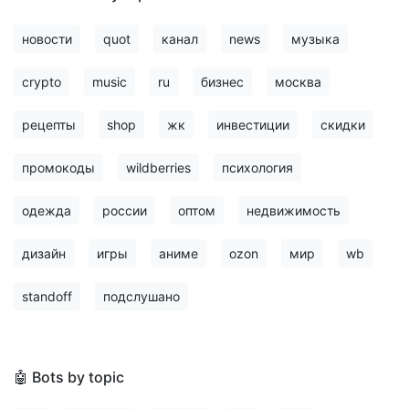
новости
quot
канал
news
музыка
crypto
music
ru
бизнес
москва
рецепты
shop
жк
инвестиции
скидки
промокоды
wildberries
психология
одежда
россии
оптом
недвижимость
дизайн
игры
аниме
ozon
мир
wb
standoff
подслушано
🤖 Bots by topic