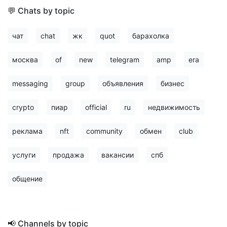
💬 Chats by topic
чат
chat
жк
quot
барахолка
москва
of
new
telegram
amp
era
messaging
group
объявления
бизнес
crypto
пиар
official
ru
недвижимость
реклама
nft
community
обмен
club
услуги
продажа
вакансии
спб
общение
📢 Channels by topic