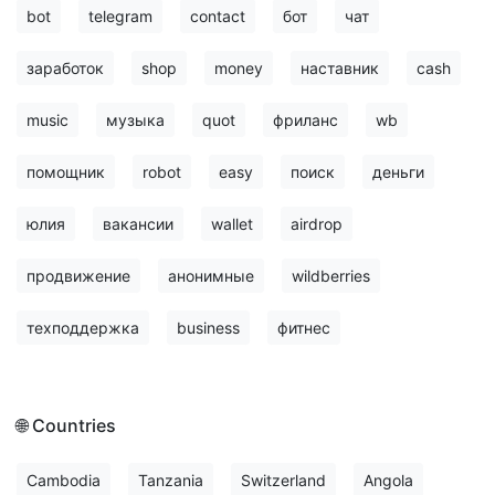
bot
telegram
contact
бот
чат
заработок
shop
money
наставник
cash
music
музыка
quot
фриланс
wb
помощник
robot
easy
поиск
деньги
юлия
вакансии
wallet
airdrop
продвижение
анонимные
wildberries
техподдержка
business
фитнес
🌐 Countries
Cambodia
Tanzania
Switzerland
Angola