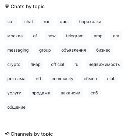
💬 Chats by topic
чат
chat
жк
quot
барахолка
москва
of
new
telegram
amp
era
messaging
group
объявления
бизнес
crypto
пиар
official
ru
недвижимость
реклама
nft
community
обмен
club
услуги
продажа
вакансии
спб
общение
📢 Channels by topic