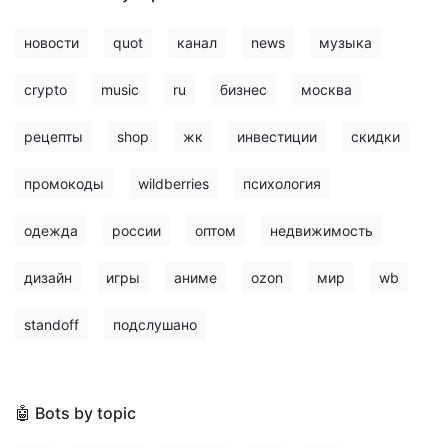
новости
quot
канал
news
музыка
crypto
music
ru
бизнес
москва
рецепты
shop
жк
инвестиции
скидки
промокоды
wildberries
психология
одежда
россии
оптом
недвижимость
дизайн
игры
аниме
ozon
мир
wb
standoff
подслушано
🤖 Bots by topic