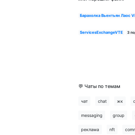
Барахолка Вьентьян Лаос Vie
ServicesExchangeVTE
3 п
💬 Чаты по темам
чат
chat
жк
messaging
group
реклама
nft
comm