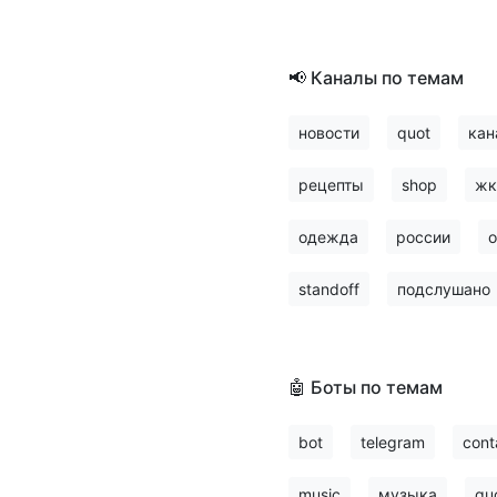
📢 Каналы по темам
новости
quot
кан
рецепты
shop
жк
одежда
россии
о
standoff
подслушано
🤖 Боты по темам
bot
telegram
cont
music
музыка
qu