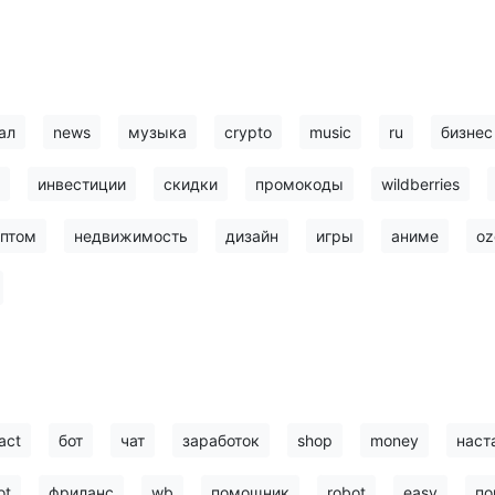
ал
news
музыка
crypto
music
ru
бизнес
инвестиции
скидки
промокоды
wildberries
птом
недвижимость
дизайн
игры
аниме
oz
act
бот
чат
заработок
shop
money
наст
ot
фриланс
wb
помощник
robot
easy
по