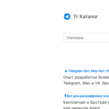
Тг Каталог
🔥 Telegram-бот, Max-бот, V
Опыт разработки более
Telegram, Max и VK Зак
🎙 Бот для расшифровки гол
Бесплатная и быстрая 
или перешли файл!