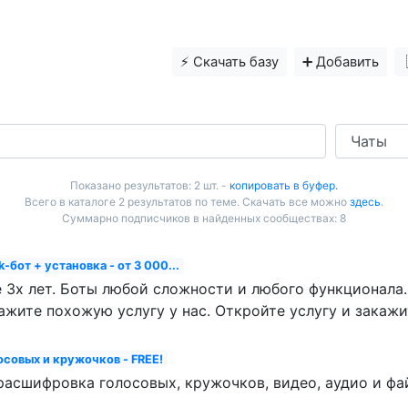
⚡️ Скачать базу
➕ Добавить
Показано результатов: 2 шт. -
копировать в буфер.
Всего в каталоге 2 результатов по теме. Скачать все можно
здесь
.
Суммарно подписчиков в найденных сообществах: 8
k-бот + установка - от 3 000...
 3х лет. Боты любой сложности и любого функционала.
ажите похожую услугу у нас. Откройте услугу и закажит
осовых и кружочков - FREE!
расшифровка голосовых, кружочков, видео, аудио и ф