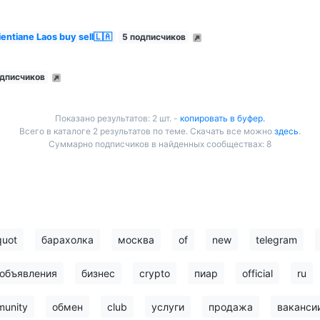
ntiane Laos buy sell🇱🇦
5 подписчиков
одписчиков
Показано результатов: 2 шт. -
копировать в буфер.
Всего в каталоге 2 результатов по теме. Скачать все можно
здесь
.
Суммарно подписчиков в найденных сообществах: 8
quot
барахолка
москва
of
new
telegram
объявления
бизнес
crypto
пиар
official
ru
unity
обмен
club
услуги
продажа
ваканси