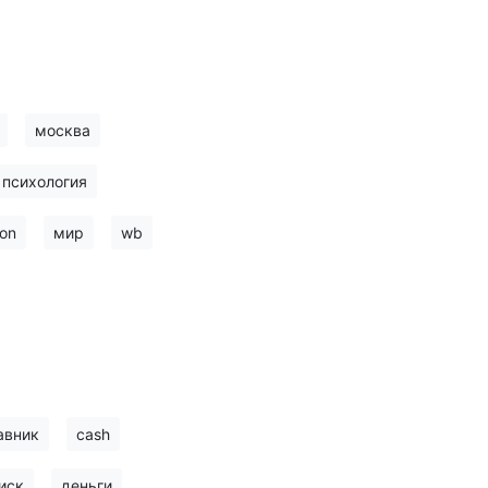
москва
психология
on
мир
wb
авник
cash
иск
деньги