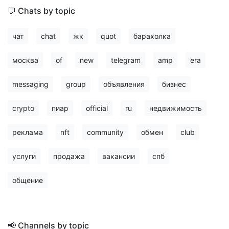
💬 Chats by topic
чат
chat
жк
quot
барахолка
москва
of
new
telegram
amp
era
messaging
group
объявления
бизнес
crypto
пиар
official
ru
недвижимость
реклама
nft
community
обмен
club
услуги
продажа
вакансии
спб
общение
📢 Channels by topic