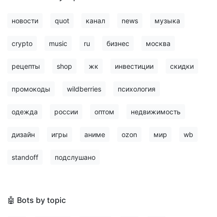
новости
quot
канал
news
музыка
crypto
music
ru
бизнес
москва
рецепты
shop
жк
инвестиции
скидки
промокоды
wildberries
психология
одежда
россии
оптом
недвижимость
дизайн
игры
аниме
ozon
мир
wb
standoff
подслушано
🤖 Bots by topic