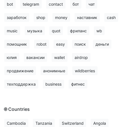
bot
telegram
contact
бот
чат
заработок
shop
money
наставник
cash
music
музыка
quot
фриланс
wb
помощник
robot
easy
поиск
деньги
юлия
вакансии
wallet
airdrop
продвижение
анонимные
wildberries
техподдержка
business
фитнес
🌐 Countries
Cambodia
Tanzania
Switzerland
Angola