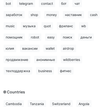
bot
telegram
contact
бот
чат
заработок
shop
money
наставник
cash
music
музыка
quot
фриланс
wb
помощник
robot
easy
поиск
деньги
юлия
вакансии
wallet
airdrop
продвижение
анонимные
wildberries
техподдержка
business
фитнес
🌐 Countries
Cambodia
Tanzania
Switzerland
Angola