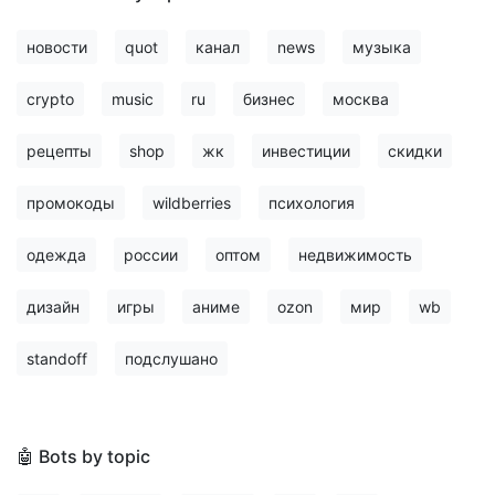
новости
quot
канал
news
музыка
crypto
music
ru
бизнес
москва
рецепты
shop
жк
инвестиции
скидки
промокоды
wildberries
психология
одежда
россии
оптом
недвижимость
дизайн
игры
аниме
ozon
мир
wb
standoff
подслушано
🤖 Bots by topic