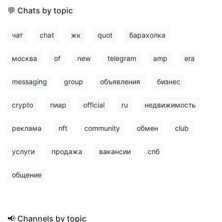
💬 Chats by topic
чат
chat
жк
quot
барахолка
москва
of
new
telegram
amp
era
messaging
group
объявления
бизнес
crypto
пиар
official
ru
недвижимость
реклама
nft
community
обмен
club
услуги
продажа
вакансии
спб
общение
📢 Channels by topic