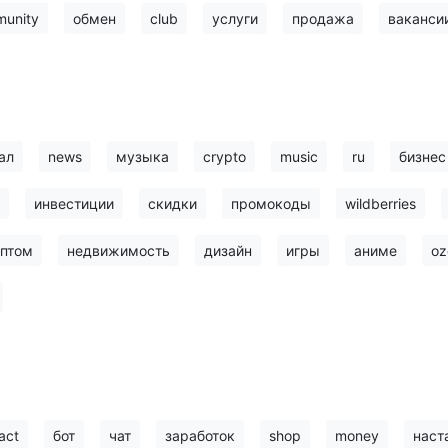
unity
обмен
club
услуги
продажа
ваканси
ал
news
музыка
crypto
music
ru
бизнес
инвестиции
скидки
промокоды
wildberries
птом
недвижимость
дизайн
игры
аниме
oz
act
бот
чат
заработок
shop
money
наст