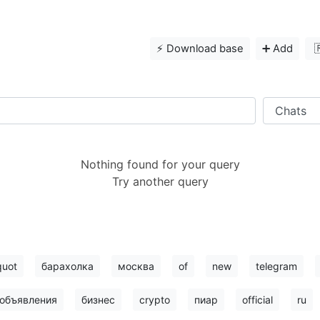
⚡️ Download base
➕ Add

Nothing found for your query
Try another query
quot
барахолка
москва
of
new
telegram
объявления
бизнес
crypto
пиар
official
ru