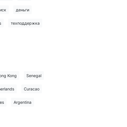
иск
деньги
s
техподдержка
ong Kong
Senegal
erlands
Curacao
es
Argentina