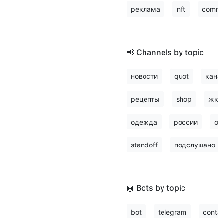
реклама
nft
comm
📢 Channels by topic
новости
quot
кан
рецепты
shop
жк
одежда
россии
о
standoff
подслушано
🤖 Bots by topic
bot
telegram
cont