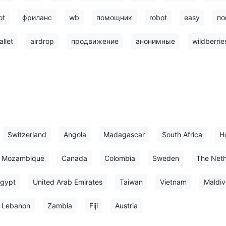
ot
фриланс
wb
помощник
robot
easy
по
allet
airdrop
продвижение
анонимные
wildberrie
Switzerland
Angola
Madagascar
South Africa
H
Mozambique
Canada
Colombia
Sweden
The Neth
gypt
United Arab Emirates
Taiwan
Vietnam
Maldiv
Lebanon
Zambia
Fiji
Austria