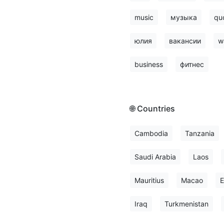
music
музыка
qu
юлия
вакансии
w
business
фитнес
🌐 Countries
Cambodia
Tanzania
Saudi Arabia
Laos
Mauritius
Macao
E
Iraq
Turkmenistan