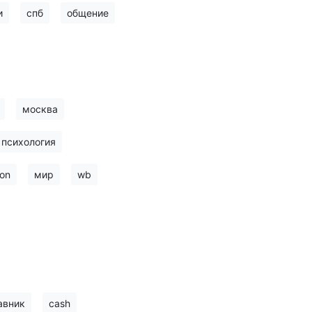
и
спб
общение
москва
психология
on
мир
wb
авник
cash