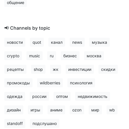
общение
📢 Channels by topic
новости
quot
канал
news
музыка
crypto
music
ru
бизнес
москва
рецепты
shop
жк
инвестиции
скидки
промокоды
wildberries
психология
одежда
россии
оптом
недвижимость
дизайн
игры
аниме
ozon
мир
wb
standoff
подслушано