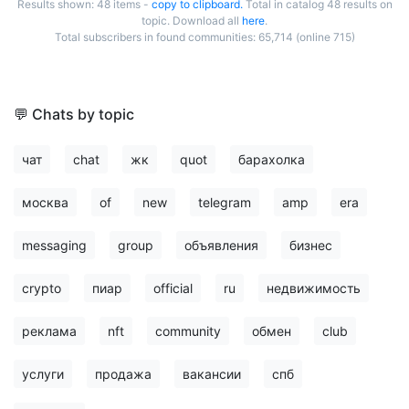
Results shown: 48 items -
copy to clipboard.
Total in catalog 48 results on
topic. Download all
here
.
Total subscribers in found communities: 65,714 (online 715)
💬 Chats by topic
чат
chat
жк
quot
барахолка
москва
of
new
telegram
amp
era
messaging
group
объявления
бизнес
crypto
пиар
official
ru
недвижимость
реклама
nft
community
обмен
club
услуги
продажа
вакансии
спб