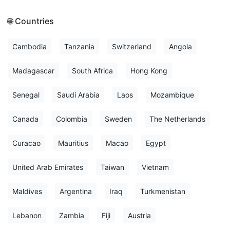
🌐 Countries
Cambodia
Tanzania
Switzerland
Angola
Madagascar
South Africa
Hong Kong
Senegal
Saudi Arabia
Laos
Mozambique
Canada
Colombia
Sweden
The Netherlands
Curacao
Mauritius
Macao
Egypt
United Arab Emirates
Taiwan
Vietnam
Maldives
Argentina
Iraq
Turkmenistan
Lebanon
Zambia
Fiji
Austria