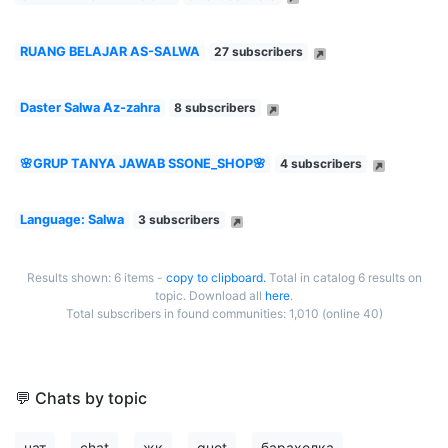
RUANG BELAJAR AS-SALWA
27 subscribers
Daster Salwa Az-zahra
8 subscribers
🌸GRUP TANYA JAWAB SSONE_SHOP🌸
4 subscribers
Language: Salwa
3 subscribers
Results shown: 6 items -
copy to clipboard.
Total in catalog 6 results on
topic. Download all
here
.
Total subscribers in found communities: 1,010 (online 40)
💬 Chats by topic
чат
chat
жк
quot
барахолка