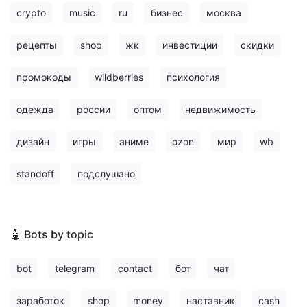
crypto
music
ru
бизнес
москва
рецепты
shop
жк
инвестиции
скидки
промокоды
wildberries
психология
одежда
россии
оптом
недвижимость
дизайн
игры
аниме
ozon
мир
wb
standoff
подслушано
🤖 Bots by topic
bot
telegram
contact
бот
чат
заработок
shop
money
наставник
cash