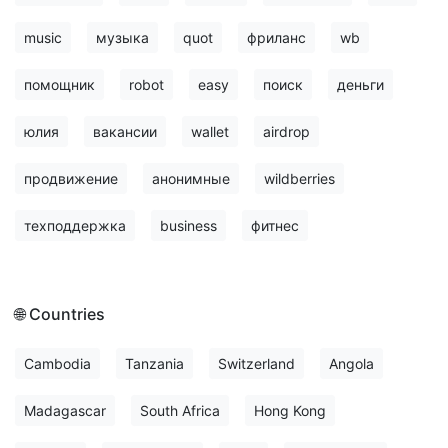
music
музыка
quot
фриланс
wb
помощник
robot
easy
поиск
деньги
юлия
вакансии
wallet
airdrop
продвижение
анонимные
wildberries
техподдержка
business
фитнес
🌐 Countries
Cambodia
Tanzania
Switzerland
Angola
Madagascar
South Africa
Hong Kong