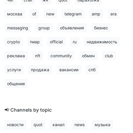
москва
of
new
telegram
amp
era
messaging
group
объявления
бизнес
crypto
пиар
official
ru
недвижимость
реклама
nft
community
обмен
club
услуги
продажа
вакансии
спб
общение
📢 Channels by topic
новости
quot
канал
news
музыка