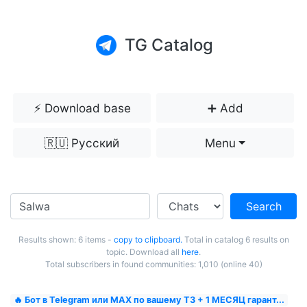
TG Catalog
⚡️ Download base
➕ Add
🇷🇺 Русский
Menu
Search
Results shown: 6 items -
copy to clipboard.
Total in catalog 6 results on
topic. Download all
here
.
Total subscribers in found communities: 1,010 (online 40)
🔥 Бот в Telegram или MAX по вашему ТЗ + 1 МЕСЯЦ гарант...