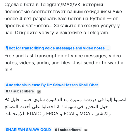
Сделаю бота в Telegram/MAX/VK, который
полностью соответствует вашим ожиданиям Уже
более 4 лет разрабатываю ботов на Python — от
простых чат-ботов... Закажите похожую услугу у
нас. Откройте услугу и закажите в Telegram.
🎙 Bot for transcribing voice messages and video notes ...
Free and fast transcription of voice messages, video
notes, videos, audio, and files. Just send or forward a
file!
Anesthesia in ease By Dr: Salwa Hassan Khalil Chat
877 subscribers
📢 انضموا إلينا في دردشة مميزة مع الدكتورة سلوى حسن خليل
حول التخدير في سهولة! 🌷 احصلوا على أحدث النصائح
للإمتحانات: EDAIC و FRCA و FCAI و MCAI، واكتشف
SHARIFAH SALWA GOLD
91 subscribers