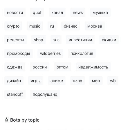
новости
quot
канал
news
музыка
crypto
music
ru
бизнес
москва
рецепты
shop
жк
инвестиции
скидки
промокоды
wildberries
психология
одежда
россии
оптом
недвижимость
дизайн
игры
аниме
ozon
мир
wb
standoff
подслушано
🤖 Bots by topic