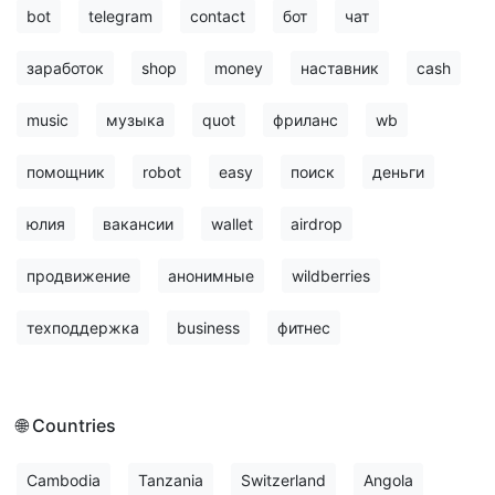
bot
telegram
contact
бот
чат
заработок
shop
money
наставник
cash
music
музыка
quot
фриланс
wb
помощник
robot
easy
поиск
деньги
юлия
вакансии
wallet
airdrop
продвижение
анонимные
wildberries
техподдержка
business
фитнес
🌐 Countries
Cambodia
Tanzania
Switzerland
Angola