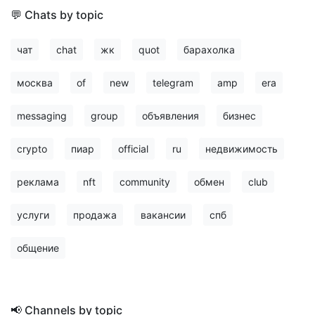
💬 Chats by topic
чат
chat
жк
quot
барахолка
москва
of
new
telegram
amp
era
messaging
group
объявления
бизнес
crypto
пиар
official
ru
недвижимость
реклама
nft
community
обмен
club
услуги
продажа
вакансии
спб
общение
📢 Channels by topic