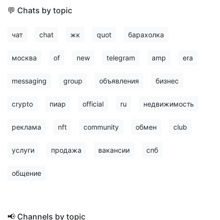
💬 Chats by topic
чат
chat
жк
quot
барахолка
москва
of
new
telegram
amp
era
messaging
group
объявления
бизнес
crypto
пиар
official
ru
недвижимость
реклама
nft
community
обмен
club
услуги
продажа
вакансии
спб
общение
📢 Channels by topic