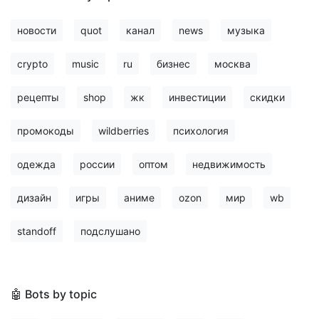
новости
quot
канал
news
музыка
crypto
music
ru
бизнес
москва
рецепты
shop
жк
инвестиции
скидки
промокоды
wildberries
психология
одежда
россии
оптом
недвижимость
дизайн
игры
аниме
ozon
мир
wb
standoff
подслушано
🤖 Bots by topic