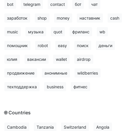
bot
telegram
contact
бот
чат
заработок
shop
money
наставник
cash
music
музыка
quot
фриланс
wb
помощник
robot
easy
поиск
деньги
юлия
вакансии
wallet
airdrop
продвижение
анонимные
wildberries
техподдержка
business
фитнес
🌐 Countries
Cambodia
Tanzania
Switzerland
Angola