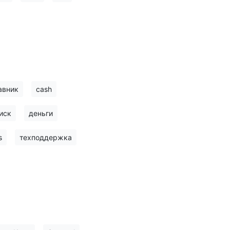
авник
cash
иск
деньги
s
техподдержка