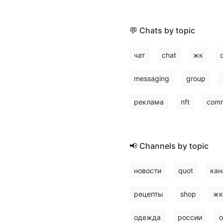
💬 Chats by topic
чат
chat
жк
messaging
group
реклама
nft
comm
📢 Channels by topic
новости
quot
кан
рецепты
shop
жк
одежда
россии
о