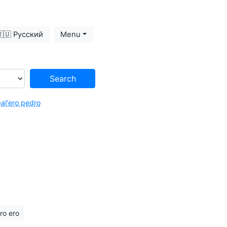
🇺 Русский
Menu
Search
l'ero pedro
ro ero