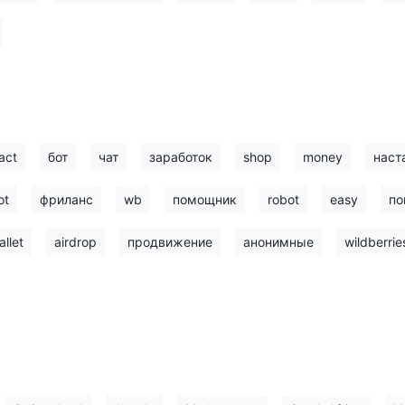
act
бот
чат
заработок
shop
money
наст
ot
фриланс
wb
помощник
robot
easy
по
allet
airdrop
продвижение
анонимные
wildberrie