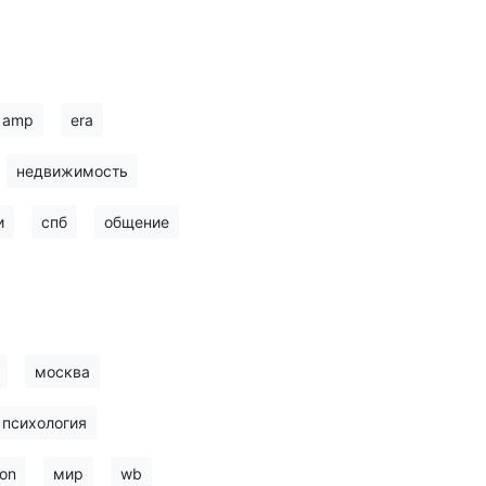
amp
era
недвижимость
и
спб
общение
москва
психология
on
мир
wb