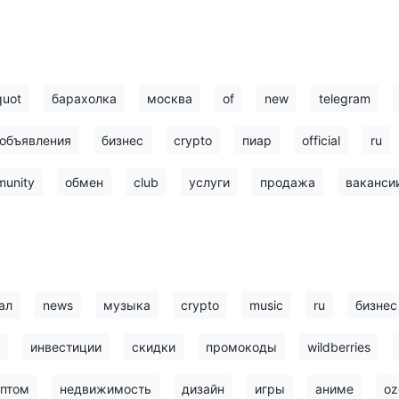
quot
барахолка
москва
of
new
telegram
объявления
бизнес
crypto
пиар
official
ru
unity
обмен
club
услуги
продажа
ваканси
ал
news
музыка
crypto
music
ru
бизнес
инвестиции
скидки
промокоды
wildberries
птом
недвижимость
дизайн
игры
аниме
oz