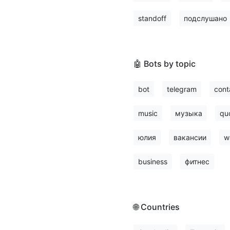
standoff
подслушано
🤖 Bots by topic
bot
telegram
cont
music
музыка
qu
юлия
вакансии
w
business
фитнес
🌐 Countries