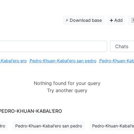
⚡️ Download base
➕ Add

Kabal'ero ero
Pedro-Khuan-Kabal'ero san pedro
Pedro-Khuan-Kaba
Nothing found for your query
Try another query
or PEDRO-KHUAN-KABAL'ERO
dro
Pedro-Khuan-Kabal'ero san pedro
Pedro-Khuan-Kabal'e